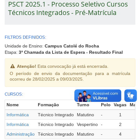
PSCT 2025.1 - Processo Seletivo Cursos
Técnicos Integrados - Pré-Matrícula
FILTROS DEFINIDOS:
Unidade de Ensino:
Campus Catolé do Rocha
Etapa:
3ª Chamada da Lista de Espera - Resultado Final
Atenção!
Esta convocação já está encerrada.
O período de envio da documentação para a matrícula
ocorreu de 28/02/2025 a 09/03/2025.
CURSOS:
Nome
Formação
Turno
Polo
Vagas
Matr
Informática
Técnico Integrado
Matutino
-
1
Informática
Técnico Integrado
Vespertino
-
2
Administração
Técnico Integrado
Matutino
-
4