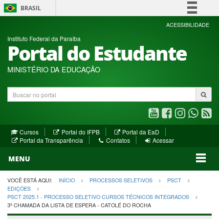
BRASIL
Simplifique!
ACESSIBILIDADE
Instituto Federal da Paraíba
Comunica BR
Portal do Estudante
Participe
Acesso à informação
MINISTÉRIO DA EDUCAÇÃO
Legislação
Buscar
Canais
no
portal
Youtube
Facebook
Instagram
WhatsA
R
(abre
(abre
(abre
(abre
(a
(abre
(abre
Cursos
Portal do IFPB
Portal da EaD
em
em
em
em
e
(abre
em
em
Portal da Transparência
Contatos
Acessar
nova
nova
nova
nova
no
em
nova
nova
nova
janela)
janela)
MENU
janela)
janela)
janela)
janela)
ja
janela)
VOCÊ ESTÁ AQUI:
INÍCIO
PROCESSOS SELETIVOS
PSCT
EDIÇÕES
PSCT 2025.1 - PROCESSO SELETIVO CURSOS TÉCNICOS INTEGRADOS
3ª CHAMADA DA LISTA DE ESPERA - CATOLÉ DO ROCHA