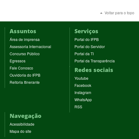
Voltar para o topo
Assuntos
Serviços
(abre
(abre
Área de imprensa
Portal do IFPB
em
em
(abre
(abre
Assessoria Internacional
Portal do Servidor
nova
nova
em
em
(abre
(abre
Concurso Público
Portal da TI
janela)
janela)
nova
nova
em
em
(abre
(abre
Egressos
Portal da Transparência
janela)
janela)
nova
nova
em
em
(abre
Fale Conosco
Redes sociais
janela)
janela)
nova
nova
em
(abre
Ouvidoria do IFPB
janela)
janela)
(abre
nova
Youtube
em
(abre
Reitoria Itinerante
em
janela)
(abre
nova
Facebook
em
nova
em
janela)
(abre
nova
Instagram
janela)
nova
em
janela)
(abre
WhatsApp
janela)
nova
em
(abre
RSS
janela)
nova
em
Navegação
janela)
nova
janela)
Acessibilidade
Mapa do site