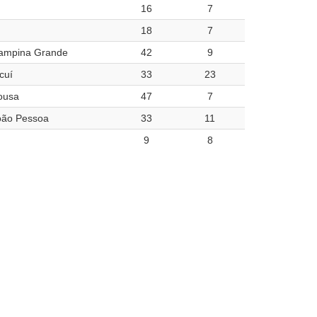
16
7
18
7
ampina Grande
42
9
cuí
33
23
ousa
47
7
oão Pessoa
33
11
9
8