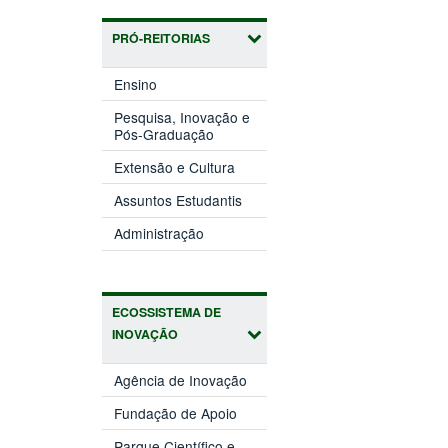
PRÓ-REITORIAS
(abre
Ensino
em
nova
Pesquisa, Inovação e
(abre
janela)
Pós-Graduação
em
(abre
nova
Extensão e Cultura
em
janela)
(abre
nova
Assuntos Estudantis
em
janela)
(abre
nova
Administração
em
janela)
nova
janela)
ECOSSISTEMA DE
INOVAÇÃO
(abre
Agência de Inovação
em
(abre
nova
Fundação de Apoio
em
janela)
nova
Parque Científico e