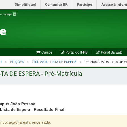
Simplifique!
Comunica BR
Participe
Acesso à infor
a o rodapé
4
te
(abre
(a
Cursos
Portal do IFPB
Portal da EaD
em
em
nova
no
U
EDIÇÕES
SISU 2025 - LISTA DE ESPERA
2ª CHAMADA DA LISTA DE E
janela)
jan
STA DE ESPERA - Pré-Matrícula
mpus João Pessoa
Lista de Espera - Resultado Final
nvocação já está encerrada.