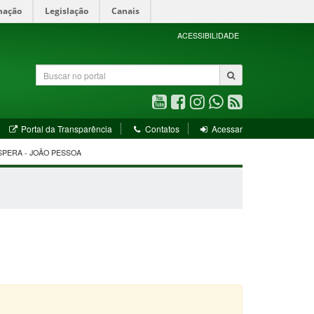
mação
Legislação
Canais
ACESSIBILIDADE
Buscar
no
portal
Youtube
Facebook
Instagram
WhatsApp
RSS
(abre
(abre
(abre
(abre
(abre
bre
(abre
Portal da Transparência
Contatos
Acessar
em
em
em
em
em
em
nova
nova
nova
nova
nova
va
nova
SPERA - JOÃO PESSOA
ela)
janela)
janela)
janela)
janela)
janela)
janela)