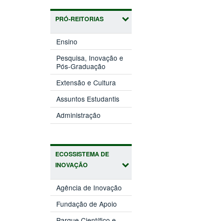
PRÓ-REITORIAS
(abre
Ensino
em
nova
Pesquisa, Inovação e
(abre
janela)
Pós-Graduação
em
(abre
nova
Extensão e Cultura
em
janela)
(abre
nova
Assuntos Estudantis
em
janela)
(abre
nova
Administração
em
janela)
nova
janela)
ECOSSISTEMA DE
INOVAÇÃO
(abre
Agência de Inovação
em
(abre
nova
Fundação de Apoio
em
janela)
nova
Parque Científico e