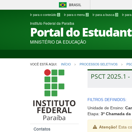
BRASIL
Ir para o conteúdo
1
Ir para o menu
2
Ir para a busca
3
Ir par
Instituto Federal da Paraíba
Portal do Estudan
MINISTÉRIO DA EDUCAÇÃO
VOCÊ ESTÁ AQUI:
INÍCIO
PROCESSOS SELETIVOS
PS
PSCT 2025.1 - 
FILTROS DEFINIDOS:
Unidade de Ensino:
Ca
Etapa:
3ª Chamada da 
Atenção!
Esta co
Contatos