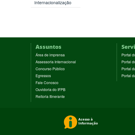
Internacionalização
Assuntos
Serv
(abre
Área de imprensa
Portal d
em
(abre
Assessoria Internacional
Portal d
nova
em
(abre
Concurso Público
Portal d
janela)
nova
em
(abre
Egressos
Portal 
janela)
nova
em
(abre
Fale Conosco
janela)
nova
em
(abre
Ouvidoria do IFPB
janela)
nova
em
(abre
Reitoria Itinerante
janela)
nova
em
janela)
nova
janela)