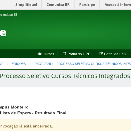
Simplifique!
Comunica BR
Participe
Acesso à infor
a o rodapé
4
te
(abre
(a
Cursos
Portal do IFPB
Portal da EaD
em
em
nova
no
CT
EDIÇÕES
PSCT 2025.1 - PROCESSO SELETIVO CURSOS TÉCNICOS INT
janela)
jan
Processo Seletivo Cursos Técnicos Integrados 
mpus Monteiro
Lista de Espera - Resultado Final
nvocação já está encerrada.