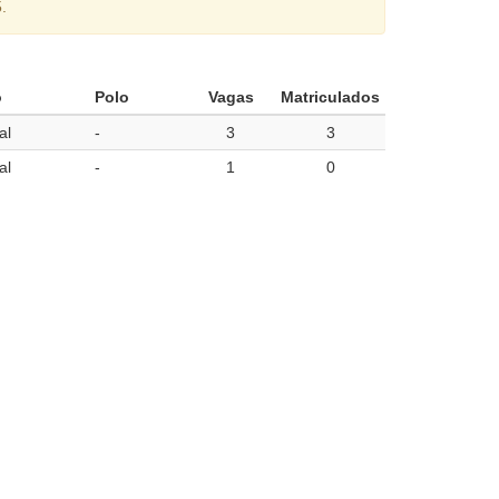
.
o
Polo
Vagas
Matriculados
al
-
3
3
al
-
1
0