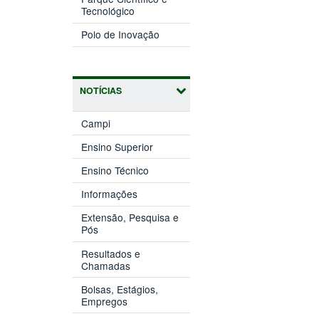
(abre
janela)
Tecnológico
em
(abre
nova
Polo de Inovação
em
janela)
nova
janela)
NOTÍCIAS
Campi
Ensino Superior
Ensino Técnico
Informações
Extensão, Pesquisa e
Pós
Resultados e
Chamadas
Bolsas, Estágios,
Empregos