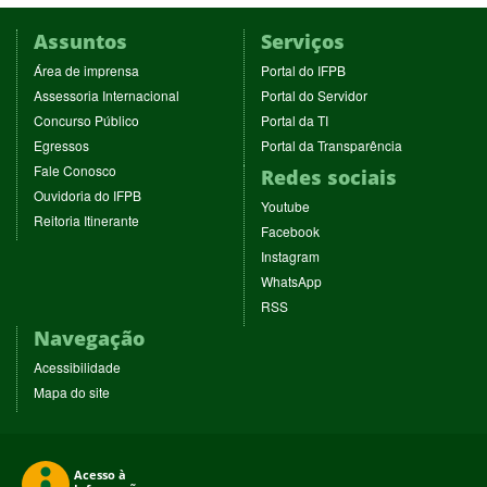
Assuntos
Serviços
(abre
(abre
Área de imprensa
Portal do IFPB
em
em
(abre
(abre
Assessoria Internacional
Portal do Servidor
nova
nova
em
em
(abre
(abre
Concurso Público
Portal da TI
janela)
janela)
nova
nova
em
em
(abre
(abre
Egressos
Portal da Transparência
janela)
janela)
nova
nova
em
em
(abre
Fale Conosco
Redes sociais
janela)
janela)
nova
nova
em
(abre
Ouvidoria do IFPB
janela)
janela)
(abre
nova
Youtube
em
(abre
Reitoria Itinerante
em
janela)
(abre
nova
Facebook
em
nova
em
janela)
(abre
nova
Instagram
janela)
nova
em
janela)
(abre
WhatsApp
janela)
nova
em
(abre
RSS
janela)
nova
em
Navegação
janela)
nova
janela)
Acessibilidade
Mapa do site