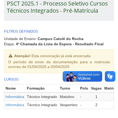
PSCT 2025.1 - Processo Seletivo Cursos
Técnicos Integrados - Pré-Matrícula
FILTROS DEFINIDOS:
Unidade de Ensino:
Campus Catolé do Rocha
Etapa:
4ª Chamada da Lista de Espera - Resultado Final
Atenção!
Esta convocação já está encerrada.
O período de envio da documentação para a matrícula
ocorreu de 01/04/2025 a 03/04/2025.
CURSOS:
Nome
Formação
Turno
Polo
Vagas
Matricu
Informática
Técnico Integrado
Matutino
-
1
0
Informática
Técnico Integrado
Vespertino
-
2
0