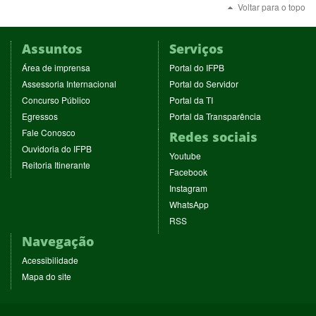
Voltar para o topo
Assuntos
Serviços
(abre
(abre
Área de imprensa
Portal do IFPB
em
em
(abre
(abre
Assessoria Internacional
Portal do Servidor
nova
nova
em
em
(abre
(abre
Concurso Público
Portal da TI
janela)
janela)
nova
nova
em
em
(abre
(abre
Egressos
Portal da Transparência
janela)
janela)
nova
nova
em
em
(abre
Fale Conosco
Redes sociais
janela)
janela)
nova
nova
em
(abre
Ouvidoria do IFPB
janela)
janela)
(abre
nova
Youtube
em
(abre
Reitoria Itinerante
em
janela)
(abre
nova
Facebook
em
nova
em
janela)
(abre
nova
Instagram
janela)
nova
em
janela)
(abre
WhatsApp
janela)
nova
em
(abre
RSS
janela)
nova
em
Navegação
janela)
nova
janela)
Acessibilidade
Mapa do site