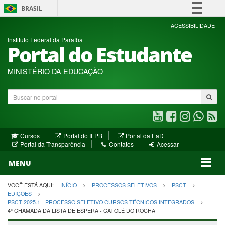
BRASIL
Simplifique!
ACESSIBILIDADE
Instituto Federal da Paraíba
Comunica BR
Portal do Estudante
Participe
Acesso à informação
MINISTÉRIO DA EDUCAÇÃO
Legislação
Buscar
Canais
no
portal
Youtube
Facebook
Instagram
WhatsA
R
(abre
(abre
(abre
(abre
(a
(abre
(abre
Cursos
Portal do IFPB
Portal da EaD
em
em
em
em
e
(abre
em
em
Portal da Transparência
Contatos
Acessar
nova
nova
nova
nova
no
em
nova
nova
nova
janela)
janela)
MENU
janela)
janela)
janela)
janela)
ja
janela)
VOCÊ ESTÁ AQUI:
INÍCIO
PROCESSOS SELETIVOS
PSCT
EDIÇÕES
PSCT 2025.1 - PROCESSO SELETIVO CURSOS TÉCNICOS INTEGRADOS
4ª CHAMADA DA LISTA DE ESPERA - CATOLÉ DO ROCHA