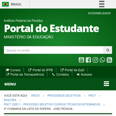
BRASIL
Simplifique!
ACESSIBILIDADE
Instituto Federal da Paraíba
Comunica BR
Portal do Estudante
Participe
Acesso à informação
MINISTÉRIO DA EDUCAÇÃO
Legislação
Buscar
Canais
no
portal
Youtube
Facebook
Instagram
WhatsA
R
(abre
(abre
(abre
(abre
(a
(abre
(abre
Cursos
Portal do IFPB
Portal da EaD
em
em
em
em
e
(abre
em
em
Portal da Transparência
Contatos
Acessar
nova
nova
nova
nova
no
em
nova
nova
nova
janela)
janela)
MENU
janela)
janela)
janela)
janela)
ja
janela)
VOCÊ ESTÁ AQUI:
INÍCIO
PROCESSOS SELETIVOS
PSCT
EDIÇÕES
PSCT 2025.1 - PROCESSO SELETIVO CURSOS TÉCNICOS INTEGRADOS
4ª CHAMADA DA LISTA DE ESPERA - JOÃO PESSOA