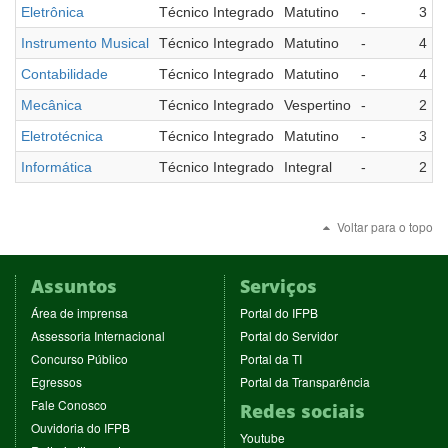
Eletrônica
Técnico Integrado
Matutino
-
3
Instrumento Musical
Técnico Integrado
Matutino
-
4
Contabilidade
Técnico Integrado
Matutino
-
4
Mecânica
Técnico Integrado
Vespertino
-
2
Eletrotécnica
Técnico Integrado
Matutino
-
3
Informática
Técnico Integrado
Integral
-
2
Voltar para o topo
Assuntos
Serviços
(abre
(abre
Área de imprensa
Portal do IFPB
em
em
(abre
(abre
Assessoria Internacional
Portal do Servidor
nova
nova
em
em
(abre
(abre
Concurso Público
Portal da TI
janela)
janela)
nova
nova
em
em
(abre
(abre
Egressos
Portal da Transparência
janela)
janela)
nova
nova
em
em
(abre
Fale Conosco
Redes sociais
janela)
janela)
nova
nova
em
(abre
Ouvidoria do IFPB
janela)
janela)
(abre
nova
Youtube
em