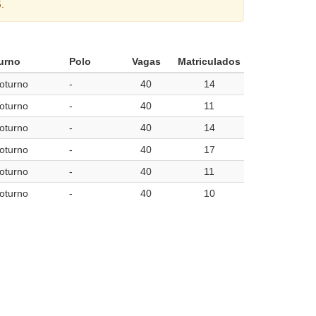
.
urno
Polo
Vagas
Matriculados
oturno
-
40
14
oturno
-
40
11
oturno
-
40
14
oturno
-
40
17
oturno
-
40
11
oturno
-
40
10