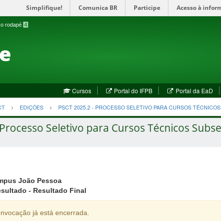
Simplifique!
Comunica BR
Participe
Acesso à infor
a o rodapé
4
te
(abre
(a
Cursos
Portal do IFPB
Portal da EaD
em
em
nova
no
CT
EDIÇÕES
PSCT 2025.2 - PROCESSO SELETIVO PARA CURSOS TÉCNICO
janela)
jan
 Processo Seletivo para Cursos Técnicos Subse
mpus João Pessoa
ultado - Resultado Final
nvocação já está encerrada.