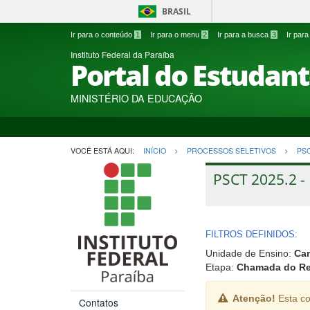
BRASIL
Ir para o conteúdo
1
Ir para o menu
2
Ir para a busca
3
Ir par
Instituto Federal da Paraíba
Portal do Estudan
MINISTÉRIO DA EDUCAÇÃO
VOCÊ ESTÁ AQUI:
INÍCIO
PROCESSOS SELETIVOS
PS
PSCT 2025.2 -
FILTROS DEFINIDOS:
Unidade de Ensino:
Ca
Etapa:
Chamada do Res
Atenção!
Esta co
Contatos