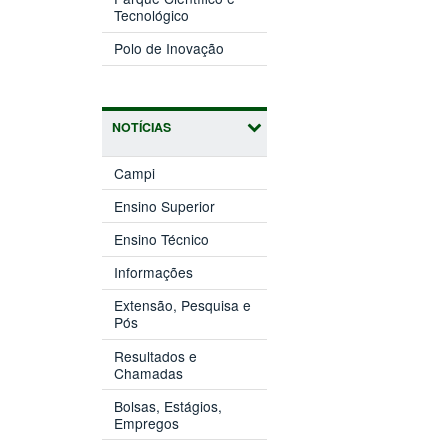
(abre
janela)
Tecnológico
em
(abre
nova
Polo de Inovação
em
janela)
nova
janela)
NOTÍCIAS
Campi
Ensino Superior
Ensino Técnico
Informações
Extensão, Pesquisa e
Pós
Resultados e
Chamadas
Bolsas, Estágios,
Empregos