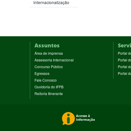
Internacionalização
Assuntos
Serv
(abre
Área de imprensa
Portal d
em
(abre
Assessoria Internacional
Portal d
nova
em
(abre
Concurso Público
Portal d
janela)
nova
em
(abre
Egressos
Portal 
janela)
nova
em
(abre
Fale Conosco
janela)
nova
em
(abre
Ouvidoria do IFPB
janela)
nova
em
(abre
Reitoria Itinerante
janela)
nova
em
janela)
nova
janela)