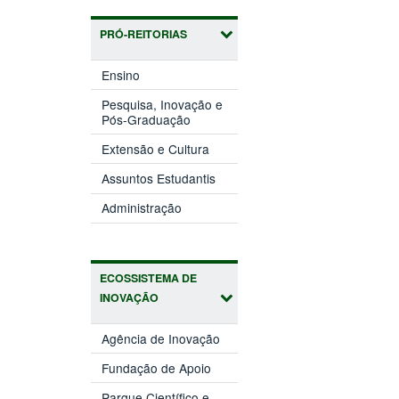
PRÓ-REITORIAS
(abre
Ensino
em
nova
Pesquisa, Inovação e
(abre
janela)
Pós-Graduação
em
(abre
nova
Extensão e Cultura
em
janela)
(abre
nova
Assuntos Estudantis
em
janela)
(abre
nova
Administração
em
janela)
nova
janela)
ECOSSISTEMA DE
INOVAÇÃO
(abre
Agência de Inovação
em
(abre
nova
Fundação de Apoio
em
janela)
nova
Parque Científico e