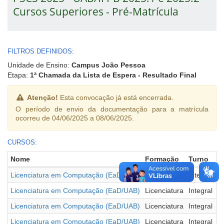
Cursos Superiores - Pré-Matrícula
FILTROS DEFINIDOS:
Unidade de Ensino:
Campus João Pessoa
Etapa:
1ª Chamada da Lista de Espera - Resultado Final
Atenção!
Esta convocação já está encerrada.
O período de envio da documentação para a matrícula
ocorreu de 04/06/2025 a 08/06/2025.
CURSOS:
Nome
Formação
Turno
P
Licenciatura em Computação (EaD/UAB)
Licenciatura
Integral
A
Licenciatura em Computação (EaD/UAB)
Licenciatura
Integral
A
Licenciatura em Computação (EaD/UAB)
Licenciatura
Integral
D
Licenciatura em Computação (EaD/UAB)
Licenciatura
Integral
L