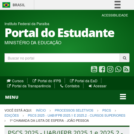
BRASIL
Simplifique!
ACESSIBILIDADE
Instituto Federal da Paraíba
Comunica BR
Portal do Estudante
Participe
Acesso à informação
MINISTÉRIO DA EDUCAÇÃO
Legislação
Buscar
Canais
no
portal
Youtube
Facebook
Instagram
WhatsA
R
(abre
(abre
(abre
(abre
(a
(abre
(abre
Cursos
Portal do IFPB
Portal da EaD
em
em
em
em
e
(abre
em
em
Portal da Transparência
Contatos
Acessar
nova
nova
nova
nova
no
em
nova
nova
nova
janela)
janela)
MENU
janela)
janela)
janela)
janela)
ja
janela)
VOCÊ ESTÁ AQUI:
INÍCIO
PROCESSOS SELETIVOS
PSCS
EDIÇÕES
PSCS 2025 - UAB/IFPB 2025.1 E 2025.2 - CURSOS SUPERIORES
1ª CHAMADA DA LISTA DE ESPERA - JOÃO PESSOA
PSCS 2025 - UAB/IFPB 2025.1 e 2025.2 -