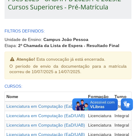
Cursos Superiores - Pré-Matrícula
FILTROS DEFINIDOS:
Unidade de Ensino:
Campus João Pessoa
Etapa:
2ª Chamada da Lista de Espera - Resultado Final
Atenção!
Esta convocação já está encerrada.
O período de envio da documentação para a matrícula
ocorreu de 10/07/2025 a 14/07/2025.
CURSOS:
Nome
Formação
Turno
P
Licenciatura em Computação (EaD/UAB)
Licenciatura
Integral
A
Licenciatura em Computação (EaD/UAB)
Licenciatura
Integral
A
Licenciatura em Computação (EaD/UAB)
Licenciatura
Integral
D
Licenciatura em Computação (EaD/UAB)
Licenciatura
Integral
L