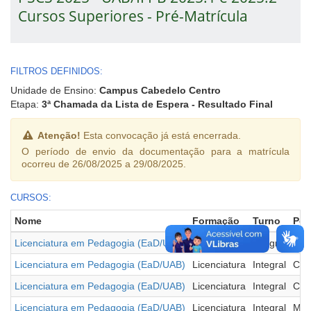
Cursos Superiores - Pré-Matrícula
FILTROS DEFINIDOS:
Unidade de Ensino:
Campus Cabedelo Centro
Etapa:
3ª Chamada da Lista de Espera - Resultado Final
Atenção!
Esta convocação já está encerrada.
O período de envio da documentação para a matrícula
ocorreu de 26/08/2025 a 29/08/2025.
CURSOS:
Nome
Formação
Turno
Pol
Licenciatura em Pedagogia (EaD/UAB)
Licenciatura
Integral
Cam
Licenciatura em Pedagogia (EaD/UAB)
Licenciatura
Integral
Con
Licenciatura em Pedagogia (EaD/UAB)
Licenciatura
Integral
Cui
Licenciatura em Pedagogia (EaD/UAB)
Licenciatura
Integral
Mar