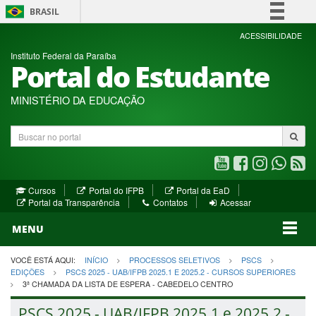
BRASIL
Simplifique!
ACESSIBILIDADE
Instituto Federal da Paraíba
Comunica BR
Portal do Estudante
Participe
Acesso à informação
MINISTÉRIO DA EDUCAÇÃO
Legislação
Buscar
Canais
no
portal
Youtube
Facebook
Instagram
WhatsA
R
(abre
(abre
(abre
(abre
(a
(abre
(abre
Cursos
Portal do IFPB
Portal da EaD
em
em
em
em
e
(abre
em
em
Portal da Transparência
Contatos
Acessar
nova
nova
nova
nova
no
em
nova
nova
nova
janela)
janela)
MENU
janela)
janela)
janela)
janela)
ja
janela)
VOCÊ ESTÁ AQUI:
INÍCIO
PROCESSOS SELETIVOS
PSCS
EDIÇÕES
PSCS 2025 - UAB/IFPB 2025.1 E 2025.2 - CURSOS SUPERIORES
3ª CHAMADA DA LISTA DE ESPERA - CABEDELO CENTRO
PSCS 2025 - UAB/IFPB 2025.1 e 2025.2 -