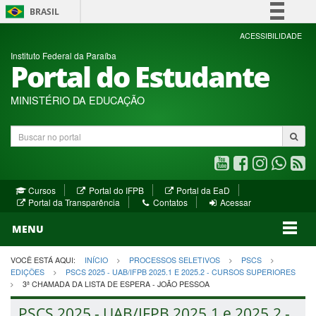
BRASIL
Simplifique!
ACESSIBILIDADE
Instituto Federal da Paraíba
Comunica BR
Portal do Estudante
Participe
Acesso à informação
MINISTÉRIO DA EDUCAÇÃO
Legislação
Buscar
Canais
no
portal
Youtube
Facebook
Instagram
WhatsA
R
(abre
(abre
(abre
(abre
(a
(abre
(abre
Cursos
Portal do IFPB
Portal da EaD
em
em
em
em
e
(abre
em
em
Portal da Transparência
Contatos
Acessar
nova
nova
nova
nova
no
em
nova
nova
nova
janela)
janela)
MENU
janela)
janela)
janela)
janela)
ja
janela)
VOCÊ ESTÁ AQUI:
INÍCIO
PROCESSOS SELETIVOS
PSCS
EDIÇÕES
PSCS 2025 - UAB/IFPB 2025.1 E 2025.2 - CURSOS SUPERIORES
3ª CHAMADA DA LISTA DE ESPERA - JOÃO PESSOA
PSCS 2025 - UAB/IFPB 2025.1 e 2025.2 -