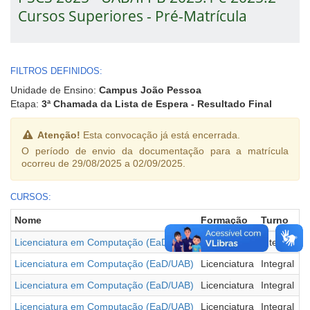
Cursos Superiores - Pré-Matrícula
FILTROS DEFINIDOS:
Unidade de Ensino:
Campus João Pessoa
Etapa:
3ª Chamada da Lista de Espera - Resultado Final
Atenção!
Esta convocação já está encerrada.
O período de envio da documentação para a matrícula
ocorreu de 29/08/2025 a 02/09/2025.
CURSOS:
Nome
Formação
Turno
P
Licenciatura em Computação (EaD/UAB)
Licenciatura
Integral
A
Licenciatura em Computação (EaD/UAB)
Licenciatura
Integral
A
Licenciatura em Computação (EaD/UAB)
Licenciatura
Integral
D
Licenciatura em Computação (EaD/UAB)
Licenciatura
Integral
L