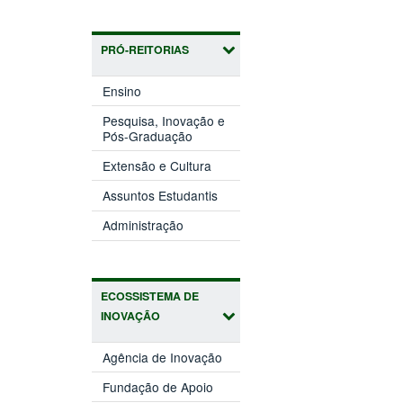
PRÓ-REITORIAS
(abre
Ensino
em
nova
Pesquisa, Inovação e
(abre
janela)
Pós-Graduação
em
(abre
nova
Extensão e Cultura
em
janela)
(abre
nova
Assuntos Estudantis
em
janela)
(abre
nova
Administração
em
janela)
nova
janela)
ECOSSISTEMA DE
INOVAÇÃO
(abre
Agência de Inovação
em
(abre
nova
Fundação de Apoio
em
janela)