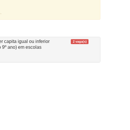
.
 capita igual ou inferior
2 vaga(s)
o 9º ano) em escolas