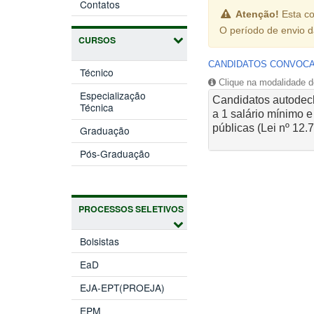
Contatos
Atenção!
Esta co
O período de envio 
CURSOS
CANDIDATOS CONVOC
Técnico
Clique na modalidade de
Especialização
Candidatos autodecla
Técnica
a 1 salário mínimo 
públicas (Lei nº 12.
Graduação
Pós-Graduação
PROCESSOS SELETIVOS
Bolsistas
EaD
EJA-EPT(PROEJA)
EPM