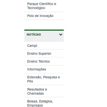
nova
Parque Científico e
(abre
janela)
Tecnológico
em
(abre
nova
Polo de Inovação
em
janela)
nova
janela)
NOTÍCIAS
Campi
Ensino Superior
Ensino Técnico
Informações
Extensão, Pesquisa e
Pós
Resultados e
Chamadas
Bolsas, Estágios,
Empregos