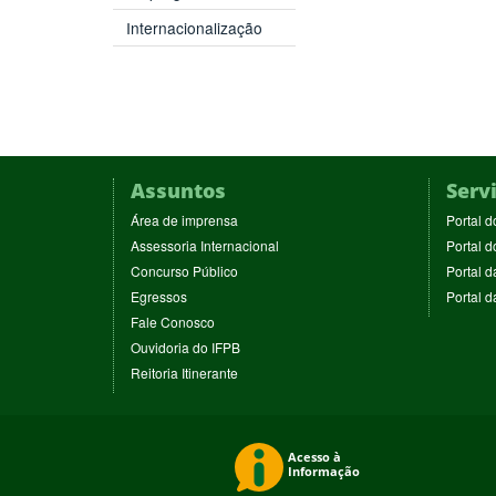
Internacionalização
Assuntos
Serv
(abre
Área de imprensa
Portal d
em
(abre
Assessoria Internacional
Portal d
nova
em
(abre
Concurso Público
Portal d
janela)
nova
em
(abre
Egressos
Portal 
janela)
nova
em
(abre
Fale Conosco
janela)
nova
em
(abre
Ouvidoria do IFPB
janela)
nova
em
(abre
Reitoria Itinerante
janela)
nova
em
janela)
nova
janela)