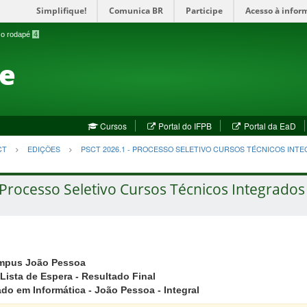
Simplifique!
Comunica BR
Participe
Acesso à infor
a o rodapé
4
te
(abre
(a
Cursos
Portal do IFPB
Portal da EaD
em
em
nova
no
CT
EDIÇÕES
PSCT 2026.1 - PROCESSO SELETIVO CURSOS TÉCNICOS INT
janela)
jan
Processo Seletivo Cursos Técnicos Integrados 
mpus João Pessoa
Lista de Espera - Resultado Final
do em Informática - João Pessoa - Integral