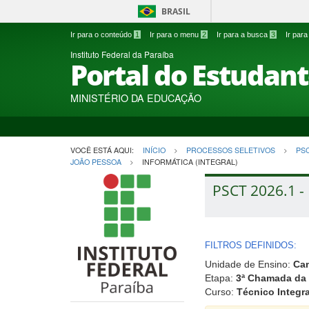
BRASIL
Ir para o conteúdo
1
Ir para o menu
2
Ir para a busca
3
Ir par
Instituto Federal da Paraíba
Portal do Estudan
MINISTÉRIO DA EDUCAÇÃO
VOCÊ ESTÁ AQUI:
INÍCIO
PROCESSOS SELETIVOS
PS
JOÃO PESSOA
INFORMÁTICA (INTEGRAL)
PSCT 2026.1 - 
FILTROS DEFINIDOS:
Unidade de Ensino:
Ca
Etapa:
3ª Chamada da 
Curso:
Técnico Integra