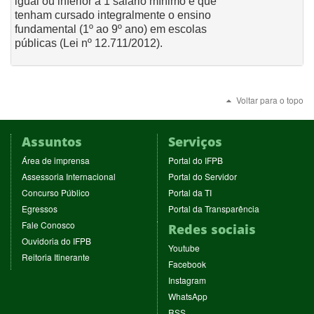
igual ou inferior a 1 salário mínimo e que
tenham cursado integralmente o ensino
fundamental (1º ao 9º ano) em escolas
públicas (Lei nº 12.711/2012).
Voltar para o topo
Assuntos
Serviços
(abre
(abre
Área de imprensa
Portal do IFPB
em
em
(abre
(abre
Assessoria Internacional
Portal do Servidor
nova
nova
em
em
(abre
(abre
Concurso Público
Portal da TI
janela)
janela)
nova
nova
em
em
(abre
(abre
Egressos
Portal da Transparência
janela)
janela)
nova
nova
em
em
(abre
Fale Conosco
Redes sociais
janela)
janela)
nova
nova
em
(abre
Ouvidoria do IFPB
janela)
janela)
(abre
nova
Youtube
em
(abre
Reitoria Itinerante
em
janela)
(abre
nova
Facebook
em
nova
em
janela)
(abre
nova
Instagram
janela)
nova
em
janela)
(abre
WhatsApp
janela)
nova
em
(abre
RSS