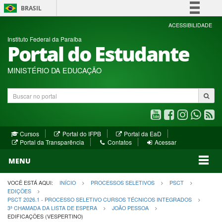
BRASIL
Simplifique!
ACESSIBILIDADE
Instituto Federal da Paraíba
Comunica BR
Portal do Estudante
Participe
Acesso à informação
MINISTÉRIO DA EDUCAÇÃO
Legislação
Buscar
Canais
no
portal
Youtube
Facebook
Instagram
WhatsA
R
(abre
(abre
(abre
(abre
(a
(abre
(abre
Cursos
Portal do IFPB
Portal da EaD
em
em
em
em
e
(abre
em
em
Portal da Transparência
Contatos
Acessar
nova
nova
nova
nova
no
em
nova
nova
nova
janela)
janela)
MENU
janela)
janela)
janela)
janela)
ja
janela)
VOCÊ ESTÁ AQUI:
INÍCIO
PROCESSOS SELETIVOS
PSCT
EDIÇÕES
PSCT 2026.1 - PROCESSO SELETIVO CURSOS TÉCNICOS INTEGRADOS
3ª CHAMADA DA LISTA DE ESPERA
JOÃO PESSOA
EDIFICAÇÕES (VESPERTINO)