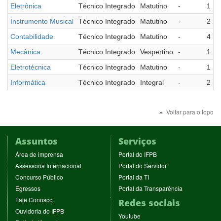
Eletrônica
Técnico Integrado
Matutino
-
1
Instrumento Musical
Técnico Integrado
Matutino
-
2
Contabilidade
Técnico Integrado
Matutino
-
4
Mecânica
Técnico Integrado
Vespertino
-
1
Eletrotécnica
Técnico Integrado
Matutino
-
1
Informática
Técnico Integrado
Integral
-
2
Voltar para o topo
Assuntos
Serviços
(abre
(abre
Área de imprensa
Portal do IFPB
em
em
(abre
(abre
Assessoria Internacional
Portal do Servidor
nova
nova
em
em
(abre
(abre
Concurso Público
Portal da TI
janela)
janela)
nova
nova
em
em
(abre
(abre
Egressos
Portal da Transparência
janela)
janela)
nova
nova
em
em
(abre
Fale Conosco
Redes sociais
janela)
janela)
nova
nova
em
(abre
Ouvidoria do IFPB
janela)
janela)
(abre
nova
Youtube
em