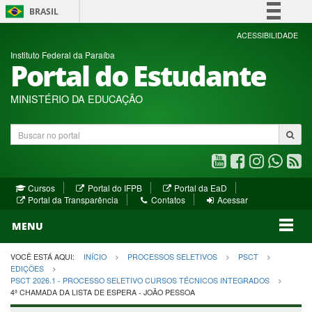
BRASIL
Simplifique!
ACESSIBILIDADE
Instituto Federal da Paraíba
Comunica BR
Portal do Estudante
Participe
Acesso à informação
MINISTÉRIO DA EDUCAÇÃO
Legislação
Buscar
Canais
no
portal
Youtube
Facebook
Instagram
WhatsA
R
(abre
(abre
(abre
(abre
(a
(abre
(abre
Cursos
Portal do IFPB
Portal da EaD
em
em
em
em
e
(abre
em
em
Portal da Transparência
Contatos
Acessar
nova
nova
nova
nova
no
em
nova
nova
nova
janela)
janela)
MENU
janela)
janela)
janela)
janela)
ja
janela)
VOCÊ ESTÁ AQUI:
INÍCIO
PROCESSOS SELETIVOS
PSCT
EDIÇÕES
PSCT 2026.1 - PROCESSO SELETIVO CURSOS TÉCNICOS INTEGRADOS
4ª CHAMADA DA LISTA DE ESPERA - JOÃO PESSOA