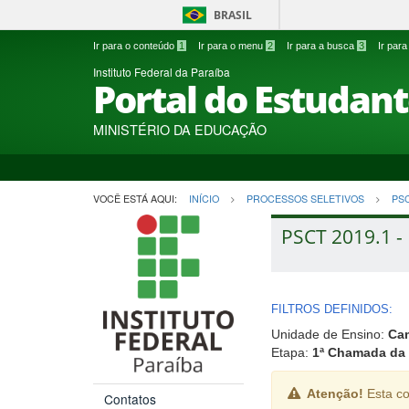
BRASIL
Ir para o conteúdo
1
Ir para o menu
2
Ir para a busca
3
Ir par
Instituto Federal da Paraíba
Portal do Estudan
MINISTÉRIO DA EDUCAÇÃO
VOCÊ ESTÁ AQUI:
INÍCIO
PROCESSOS SELETIVOS
PS
PSCT 2019.1 - 
FILTROS DEFINIDOS:
Unidade de Ensino:
Ca
Etapa:
1ª Chamada da 
Atenção!
Esta co
Contatos