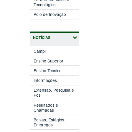
(abre
janela)
Tecnológico
em
(abre
nova
Polo de Inovação
em
janela)
nova
janela)
NOTÍCIAS
Campi
Ensino Superior
Ensino Técnico
Informações
Extensão, Pesquisa e
Pós
Resultados e
Chamadas
Bolsas, Estágios,
Empregos