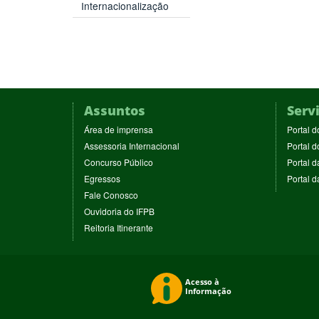
Internacionalização
Assuntos
Serv
(abre
Área de imprensa
Portal d
em
(abre
Assessoria Internacional
Portal d
nova
em
(abre
Concurso Público
Portal d
janela)
nova
em
(abre
Egressos
Portal 
janela)
nova
em
(abre
Fale Conosco
janela)
nova
em
(abre
Ouvidoria do IFPB
janela)
nova
em
(abre
Reitoria Itinerante
janela)
nova
em
janela)
nova
janela)