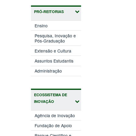
PRÓ-REITORIAS
(abre
Ensino
em
nova
Pesquisa, Inovação e
(abre
janela)
Pós-Graduação
em
(abre
nova
Extensão e Cultura
em
janela)
(abre
nova
Assuntos Estudantis
em
janela)
(abre
nova
Administração
em
janela)
nova
janela)
ECOSSISTEMA DE
INOVAÇÃO
(abre
Agência de Inovação
em
(abre
nova
Fundação de Apoio
em
janela)
nova
Parque Científico e