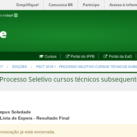
Simplifique!
Comunica BR
Participe
Acesso à infor
a o rodapé
4
te
(abre
(a
Cursos
Portal do IFPB
Portal da EaD
em
em
nova
no
CT
EDIÇÕES
PSCT 2019.1 - PROCESSO SELETIVO CURSOS TÉCNICOS SU
janela)
jan
Processo Seletivo cursos técnicos subsequent
mpus Soledade
Lista de Espera - Resultado Final
nvocação já está encerrada.