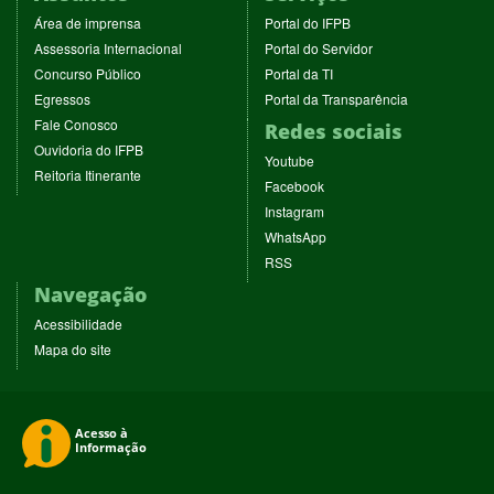
(abre
(abre
Área de imprensa
Portal do IFPB
em
em
(abre
(abre
Assessoria Internacional
Portal do Servidor
nova
nova
em
em
(abre
(abre
Concurso Público
Portal da TI
janela)
janela)
nova
nova
em
em
(abre
(abre
Egressos
Portal da Transparência
janela)
janela)
nova
nova
em
em
(abre
Fale Conosco
Redes sociais
janela)
janela)
nova
nova
em
(abre
Ouvidoria do IFPB
janela)
janela)
(abre
nova
Youtube
em
(abre
Reitoria Itinerante
em
janela)
(abre
nova
Facebook
em
nova
em
janela)
(abre
nova
Instagram
janela)
nova
em
janela)
(abre
WhatsApp
janela)
nova
em
(abre
RSS
janela)
nova
em
Navegação
janela)
nova
janela)
Acessibilidade
Mapa do site