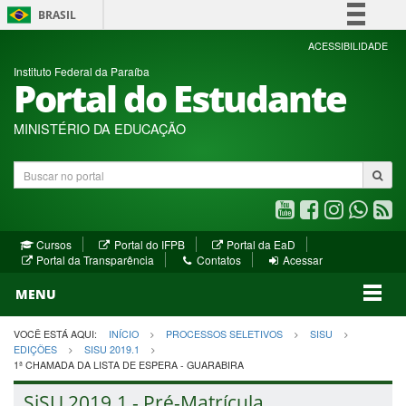
BRASIL
Simplifique!
ACESSIBILIDADE
Instituto Federal da Paraíba
Comunica BR
Portal do Estudante
Participe
Acesso à informação
MINISTÉRIO DA EDUCAÇÃO
Legislação
Buscar
Canais
no
portal
Youtube
Facebook
Instagram
WhatsA
R
(abre
(abre
(abre
(abre
(a
(abre
(abre
Cursos
Portal do IFPB
Portal da EaD
em
em
em
em
e
(abre
em
em
Portal da Transparência
Contatos
Acessar
nova
nova
nova
nova
no
em
nova
nova
nova
janela)
janela)
MENU
janela)
janela)
janela)
janela)
ja
janela)
VOCÊ ESTÁ AQUI:
INÍCIO
PROCESSOS SELETIVOS
SISU
EDIÇÕES
SISU 2019.1
1ª CHAMADA DA LISTA DE ESPERA - GUARABIRA
SiSU 2019.1 - Pré-Matrícula