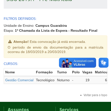
FILTROS DEFINIDOS:
Unidade de Ensino:
Campus Guarabira
Etapa:
1ª Chamada da Lista de Espera - Resultado Final
Atenção!
Esta convocação já está encerrada.
O período de envio da documentação para a matrícula
ocorreu de 18/03/2019 a 20/03/2019.
CURSOS:
Nome
Formação
Turno
Polo
Vagas
Matricul
Gestão Comercial
Tecnológico
Noturno
-
19
6
Voltar para o topo
Assuntos
Serviços