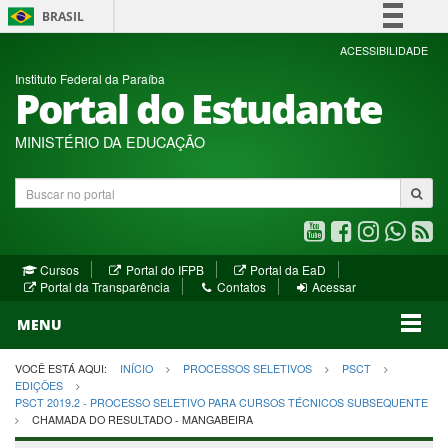
BRASIL
Simplifique!
ACESSIBILIDADE
Instituto Federal da Paraíba
Comunica BR
Portal do Estudante
Participe
Acesso à informação
MINISTÉRIO DA EDUCAÇÃO
Legislação
Buscar
Canais
no
portal
Youtube
Facebook
Instagram
WhatsA
R
(abre
(abre
(abre
(abre
(a
(abre
(abre
Cursos
Portal do IFPB
Portal da EaD
em
em
em
em
e
(abre
em
em
Portal da Transparência
Contatos
Acessar
nova
nova
nova
nova
no
em
nova
nova
nova
janela)
janela)
MENU
janela)
janela)
janela)
janela)
ja
janela)
VOCÊ ESTÁ AQUI:
INÍCIO
PROCESSOS SELETIVOS
PSCT
EDIÇÕES
PSCT 2019.2 - PROCESSO SELETIVO PARA CURSOS TÉCNICOS SUBSEQUENTE
CHAMADA DO RESULTADO - MANGABEIRA