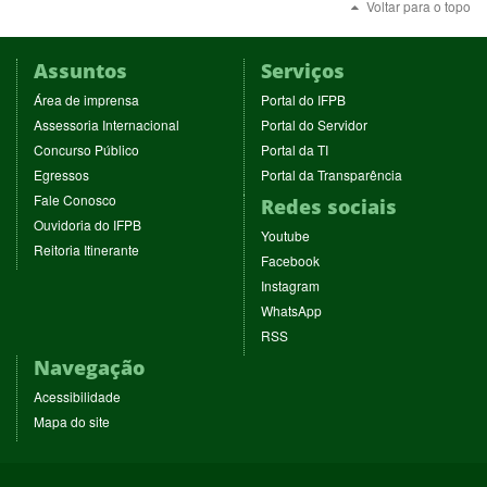
Voltar para o topo
Assuntos
Serviços
(abre
(abre
Área de imprensa
Portal do IFPB
em
em
(abre
(abre
Assessoria Internacional
Portal do Servidor
nova
nova
em
em
(abre
(abre
Concurso Público
Portal da TI
janela)
janela)
nova
nova
em
em
(abre
(abre
Egressos
Portal da Transparência
janela)
janela)
nova
nova
em
em
(abre
Fale Conosco
Redes sociais
janela)
janela)
nova
nova
em
(abre
Ouvidoria do IFPB
janela)
janela)
(abre
nova
Youtube
em
(abre
Reitoria Itinerante
em
janela)
(abre
nova
Facebook
em
nova
em
janela)
(abre
nova
Instagram
janela)
nova
em
janela)
(abre
WhatsApp
janela)
nova
em
(abre
RSS
janela)
nova
em
Navegação
janela)
nova
janela)
Acessibilidade
Mapa do site