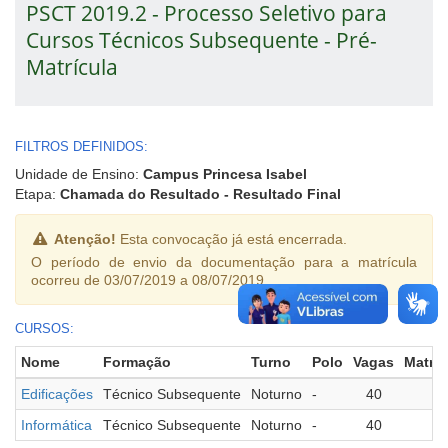
PSCT 2019.2 - Processo Seletivo para
Cursos Técnicos Subsequente - Pré-
Matrícula
FILTROS DEFINIDOS:
Unidade de Ensino:
Campus Princesa Isabel
Etapa:
Chamada do Resultado - Resultado Final
Atenção!
Esta convocação já está encerrada.
O período de envio da documentação para a matrícula
ocorreu de 03/07/2019 a 08/07/2019.
CURSOS:
Nome
Formação
Turno
Polo
Vagas
Matri
Edificações
Técnico Subsequente
Noturno
-
40
Informática
Técnico Subsequente
Noturno
-
40