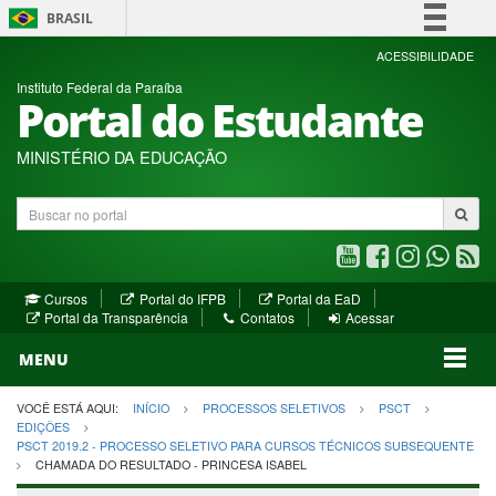
BRASIL
Simplifique!
ACESSIBILIDADE
Instituto Federal da Paraíba
Comunica BR
Portal do Estudante
Participe
Acesso à informação
MINISTÉRIO DA EDUCAÇÃO
Legislação
Buscar
Canais
no
portal
Youtube
Facebook
Instagram
WhatsA
R
(abre
(abre
(abre
(abre
(a
(abre
(abre
Cursos
Portal do IFPB
Portal da EaD
em
em
em
em
e
(abre
em
em
Portal da Transparência
Contatos
Acessar
nova
nova
nova
nova
no
em
nova
nova
nova
janela)
janela)
MENU
janela)
janela)
janela)
janela)
ja
janela)
VOCÊ ESTÁ AQUI:
INÍCIO
PROCESSOS SELETIVOS
PSCT
EDIÇÕES
PSCT 2019.2 - PROCESSO SELETIVO PARA CURSOS TÉCNICOS SUBSEQUENTE
CHAMADA DO RESULTADO - PRINCESA ISABEL