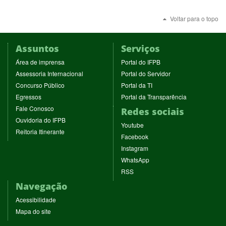
Voltar para o topo
Assuntos
Serviços
(abre
(abre
Área de imprensa
Portal do IFPB
em
em
(abre
(abre
Assessoria Internacional
Portal do Servidor
nova
nova
em
em
(abre
(abre
Concurso Público
Portal da TI
janela)
janela)
nova
nova
em
em
(abre
(abre
Egressos
Portal da Transparência
janela)
janela)
nova
nova
em
em
(abre
Fale Conosco
Redes sociais
janela)
janela)
nova
nova
em
(abre
Ouvidoria do IFPB
janela)
janela)
(abre
nova
Youtube
em
(abre
Reitoria Itinerante
em
janela)
(abre
nova
Facebook
em
nova
em
janela)
(abre
nova
Instagram
janela)
nova
em
janela)
(abre
WhatsApp
janela)
nova
em
(abre
RSS
janela)
nova
em
Navegação
janela)
nova
janela)
Acessibilidade
Mapa do site