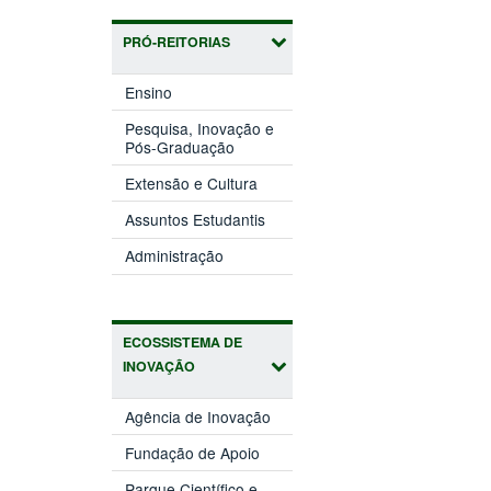
PRÓ-REITORIAS
(abre
Ensino
em
nova
Pesquisa, Inovação e
(abre
janela)
Pós-Graduação
em
(abre
nova
Extensão e Cultura
em
janela)
(abre
nova
Assuntos Estudantis
em
janela)
(abre
nova
Administração
em
janela)
nova
janela)
ECOSSISTEMA DE
INOVAÇÃO
(abre
Agência de Inovação
em
(abre
nova
Fundação de Apoio
em
janela)
nova
Parque Científico e