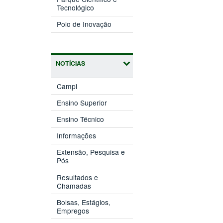
(abre
janela)
Tecnológico
em
(abre
nova
Polo de Inovação
em
janela)
nova
janela)
NOTÍCIAS
Campi
Ensino Superior
Ensino Técnico
Informações
Extensão, Pesquisa e
Pós
Resultados e
Chamadas
Bolsas, Estágios,
Empregos