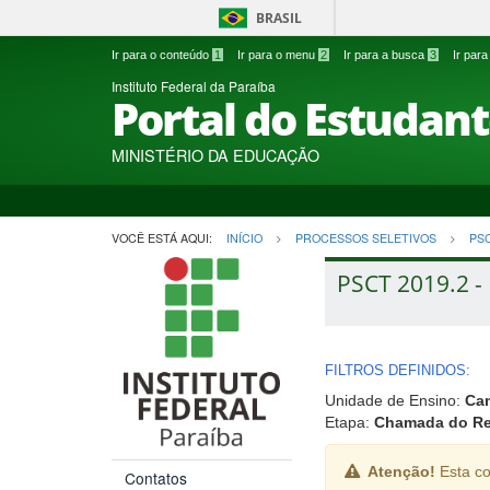
BRASIL
Ir para o conteúdo
1
Ir para o menu
2
Ir para a busca
3
Ir par
Instituto Federal da Paraíba
Portal do Estudan
MINISTÉRIO DA EDUCAÇÃO
VOCÊ ESTÁ AQUI:
INÍCIO
PROCESSOS SELETIVOS
PS
PSCT 2019.2 -
FILTROS DEFINIDOS:
Unidade de Ensino:
Ca
Etapa:
Chamada do Res
Atenção!
Esta co
Contatos