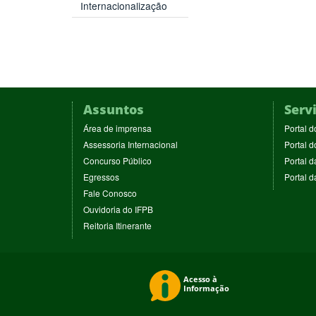
Internacionalização
Assuntos
Serv
(abre
Área de imprensa
Portal d
em
(abre
Assessoria Internacional
Portal d
nova
em
(abre
Concurso Público
Portal d
janela)
nova
em
(abre
Egressos
Portal 
janela)
nova
em
(abre
Fale Conosco
janela)
nova
em
(abre
Ouvidoria do IFPB
janela)
nova
em
(abre
Reitoria Itinerante
janela)
nova
em
janela)
nova
janela)