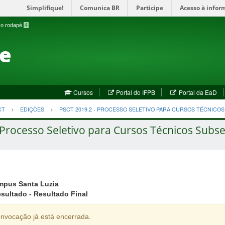
Simplifique!
Comunica BR
Participe
Acesso à infor
a o rodapé
4
te
(abre
(a
Cursos
Portal do IFPB
Portal da EaD
em
em
nova
no
CT
EDIÇÕES
PSCT 2019.2 - PROCESSO SELETIVO PARA CURSOS TÉCNICO
janela)
jan
 Processo Seletivo para Cursos Técnicos Subse
mpus Santa Luzia
ultado - Resultado Final
nvocação já está encerrada.