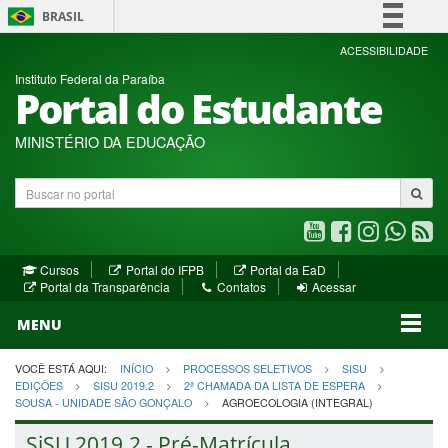
BRASIL
Simplifique!
ACESSIBILIDADE
Instituto Federal da Paraíba
Comunica BR
Portal do Estudante
Participe
Acesso à informação
MINISTÉRIO DA EDUCAÇÃO
Legislação
Buscar
Canais
no
portal
Youtube
Facebook
Instagram
WhatsA
R
(abre
(abre
(abre
(abre
(a
(abre
(abre
Cursos
Portal do IFPB
Portal da EaD
em
em
em
em
e
(abre
em
em
Portal da Transparência
Contatos
Acessar
nova
nova
nova
nova
no
em
nova
nova
nova
janela)
janela)
MENU
janela)
janela)
janela)
janela)
ja
janela)
VOCÊ ESTÁ AQUI:
INÍCIO
PROCESSOS SELETIVOS
SISU
EDIÇÕES
SISU 2019.2
2ª CHAMADA DA LISTA DE ESPERA
SOUSA - UNIDADE SÃO GONÇALO
AGROECOLOGIA (INTEGRAL)
SiSU 2019.2 - Pré-Matrícula