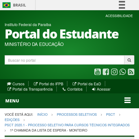
BRASIL
Simplifique!
ACESSIBILIDADE
Instituto Federal da Paraíba
Comunica BR
Portal do Estudante
Participe
Acesso à informação
MINISTÉRIO DA EDUCAÇÃO
Legislação
Buscar
Canais
no
portal
Youtube
Facebook
Instagram
WhatsA
R
(abre
(abre
(abre
(abre
(a
(abre
(abre
Cursos
Portal do IFPB
Portal da EaD
em
em
em
em
e
(abre
em
em
Portal da Transparência
Contatos
Acessar
nova
nova
nova
nova
no
em
nova
nova
nova
janela)
janela)
MENU
janela)
janela)
janela)
janela)
ja
janela)
VOCÊ ESTÁ AQUI:
INÍCIO
PROCESSOS SELETIVOS
PSCT
EDIÇÕES
PSCT 2020.1 - PROCESSO SELETIVO PARA CURSOS TÉCNICOS INTEGRADOS
1ª CHAMADA DA LISTA DE ESPERA - MONTEIRO