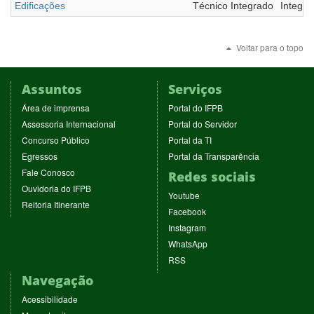
Edificações
Técnico Integrado
Integral
Voltar para o topo
Assuntos
Serviços
(abre
(abre
Área de imprensa
Portal do IFPB
em
em
(abre
(abre
Assessoria Internacional
Portal do Servidor
nova
nova
em
em
(abre
(abre
Concurso Público
Portal da TI
janela)
janela)
nova
nova
em
em
(abre
(abre
Egressos
Portal da Transparência
janela)
janela)
nova
nova
em
em
(abre
Fale Conosco
Redes sociais
janela)
janela)
nova
nova
em
(abre
Ouvidoria do IFPB
janela)
janela)
(abre
nova
Youtube
em
(abre
Reitoria Itinerante
em
janela)
(abre
nova
Facebook
em
nova
em
janela)
(abre
nova
Instagram
janela)
nova
em
janela)
(abre
WhatsApp
janela)
nova
em
(abre
RSS
janela)
nova
em
Navegação
janela)
nova
janela)
Acessibilidade