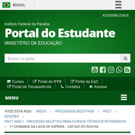
BRASIL
Simplifique!
ACESSIBILIDADE
Instituto Federal da Paraíba
Comunica BR
Portal do Estudante
Participe
Acesso à informação
MINISTÉRIO DA EDUCAÇÃO
Legislação
Buscar
Canais
no
portal
Youtube
Facebook
Instagram
WhatsA
R
(abre
(abre
(abre
(abre
(a
(abre
(abre
Cursos
Portal do IFPB
Portal da EaD
em
em
em
em
e
(abre
em
em
Portal da Transparência
Contatos
Acessar
nova
nova
nova
nova
no
em
nova
nova
nova
janela)
janela)
MENU
janela)
janela)
janela)
janela)
ja
janela)
VOCÊ ESTÁ AQUI:
INÍCIO
PROCESSOS SELETIVOS
PSCT
EDIÇÕES
PSCT 2020.1 - PROCESSO SELETIVO PARA CURSOS TÉCNICOS INTEGRADOS
1ª CHAMADA DA LISTA DE ESPERA - CATOLÉ DO ROCHA