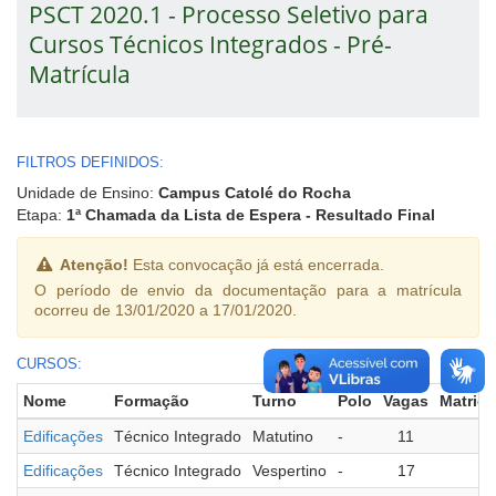
PSCT 2020.1 - Processo Seletivo para
Cursos Técnicos Integrados - Pré-
Matrícula
FILTROS DEFINIDOS:
Unidade de Ensino:
Campus Catolé do Rocha
Etapa:
1ª Chamada da Lista de Espera - Resultado Final
Atenção!
Esta convocação já está encerrada.
O período de envio da documentação para a matrícula
ocorreu de 13/01/2020 a 17/01/2020.
CURSOS:
Nome
Formação
Turno
Polo
Vagas
Matric
Edificações
Técnico Integrado
Matutino
-
11
1
Edificações
Técnico Integrado
Vespertino
-
17
1