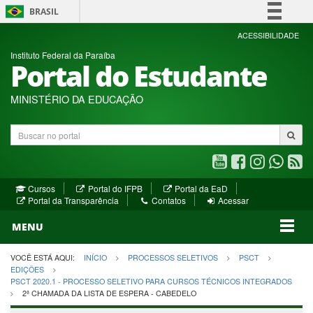
BRASIL
Simplifique!
ACESSIBILIDADE
Instituto Federal da Paraíba
Comunica BR
Portal do Estudante
Participe
Acesso à informação
MINISTÉRIO DA EDUCAÇÃO
Legislação
Buscar
Canais
no
portal
Youtube
Facebook
Instagram
WhatsA
R
(abre
(abre
(abre
(abre
(a
(abre
(abre
Cursos
Portal do IFPB
Portal da EaD
em
em
em
em
e
(abre
em
em
Portal da Transparência
Contatos
Acessar
nova
nova
nova
nova
no
em
nova
nova
nova
janela)
janela)
MENU
janela)
janela)
janela)
janela)
ja
janela)
VOCÊ ESTÁ AQUI:
INÍCIO
PROCESSOS SELETIVOS
PSCT
EDIÇÕES
PSCT 2020.1 - PROCESSO SELETIVO PARA CURSOS TÉCNICOS INTEGRADOS
2ª CHAMADA DA LISTA DE ESPERA - CABEDELO