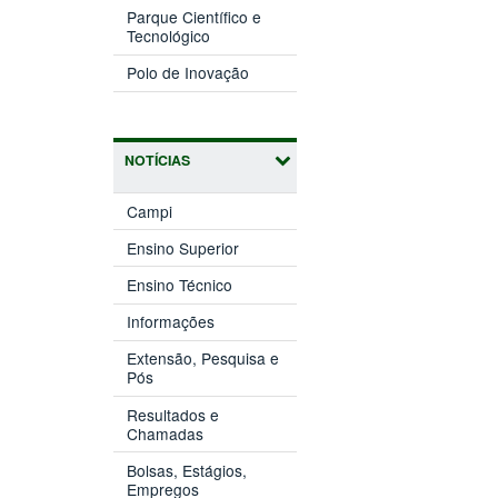
nova
Parque Científico e
(abre
janela)
Tecnológico
em
(abre
nova
Polo de Inovação
em
janela)
nova
janela)
NOTÍCIAS
Campi
Ensino Superior
Ensino Técnico
Informações
Extensão, Pesquisa e
Pós
Resultados e
Chamadas
Bolsas, Estágios,
Empregos