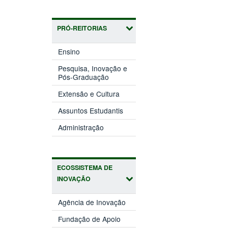
PRÓ-REITORIAS
(abre
Ensino
em
nova
Pesquisa, Inovação e
(abre
janela)
Pós-Graduação
em
(abre
nova
Extensão e Cultura
em
janela)
(abre
nova
Assuntos Estudantis
em
janela)
(abre
nova
Administração
em
janela)
nova
janela)
ECOSSISTEMA DE
INOVAÇÃO
(abre
Agência de Inovação
em
(abre
nova
Fundação de Apoio
em
janela)