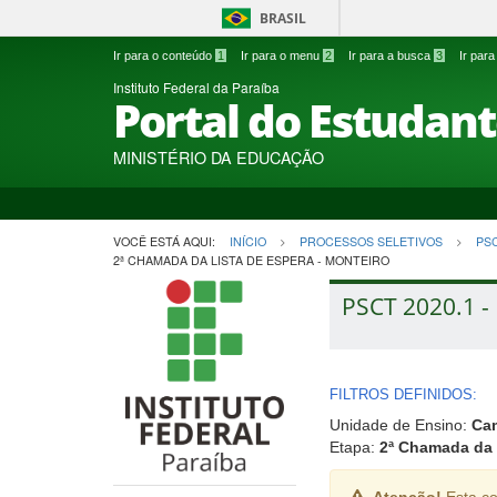
BRASIL
Ir para o conteúdo
1
Ir para o menu
2
Ir para a busca
3
Ir par
Instituto Federal da Paraíba
Portal do Estudan
MINISTÉRIO DA EDUCAÇÃO
VOCÊ ESTÁ AQUI:
INÍCIO
PROCESSOS SELETIVOS
PS
2ª CHAMADA DA LISTA DE ESPERA - MONTEIRO
PSCT 2020.1 - 
FILTROS DEFINIDOS:
Unidade de Ensino:
Ca
Etapa:
2ª Chamada da 
Atenção!
Esta co