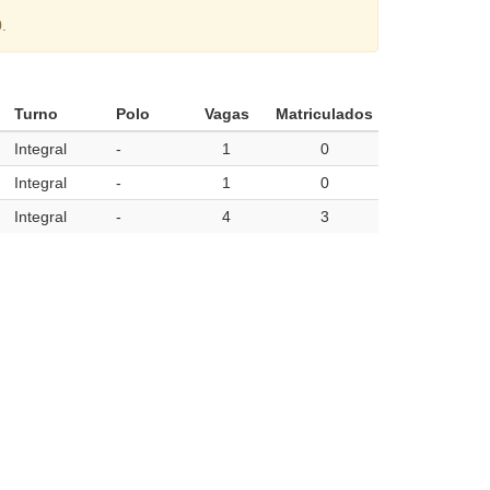
.
Turno
Polo
Vagas
Matriculados
Integral
-
1
0
Integral
-
1
0
Integral
-
4
3