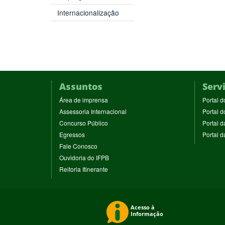
Internacionalização
Assuntos
Serv
(abre
Área de imprensa
Portal d
em
(abre
Assessoria Internacional
Portal d
nova
em
(abre
Concurso Público
Portal d
janela)
nova
em
(abre
Egressos
Portal 
janela)
nova
em
(abre
Fale Conosco
janela)
nova
em
(abre
Ouvidoria do IFPB
janela)
nova
em
(abre
Reitoria Itinerante
janela)
nova
em
janela)
nova
janela)