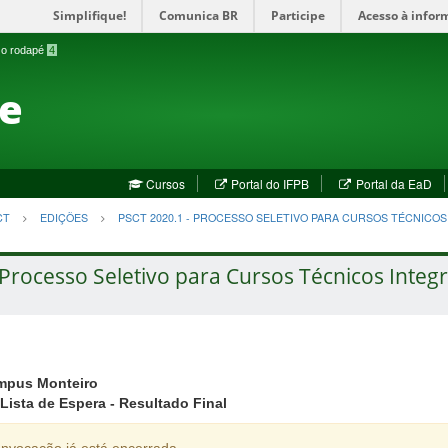
Simplifique!
Comunica BR
Participe
Acesso à infor
a o rodapé
4
te
(abre
(a
Cursos
Portal do IFPB
Portal da EaD
em
em
nova
no
CT
EDIÇÕES
PSCT 2020.1 - PROCESSO SELETIVO PARA CURSOS TÉCNICO
janela)
jan
Processo Seletivo para Cursos Técnicos Integr
mpus Monteiro
Lista de Espera - Resultado Final
nvocação já está encerrada.