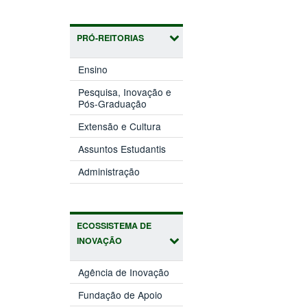
PRÓ-REITORIAS
(abre
Ensino
em
nova
Pesquisa, Inovação e
(abre
janela)
Pós-Graduação
em
(abre
nova
Extensão e Cultura
em
janela)
(abre
nova
Assuntos Estudantis
em
janela)
(abre
nova
Administração
em
janela)
nova
janela)
ECOSSISTEMA DE
INOVAÇÃO
(abre
Agência de Inovação
em
(abre
nova
Fundação de Apoio
em
janela)