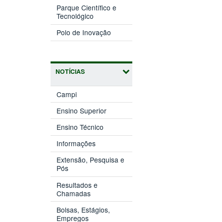
nova
Parque Científico e
(abre
janela)
Tecnológico
em
(abre
nova
Polo de Inovação
em
janela)
nova
janela)
NOTÍCIAS
Campi
Ensino Superior
Ensino Técnico
Informações
Extensão, Pesquisa e
Pós
Resultados e
Chamadas
Bolsas, Estágios,
Empregos