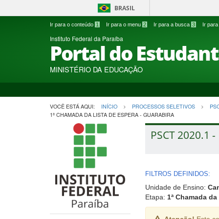
BRASIL
Ir para o conteúdo
1
Ir para o menu
2
Ir para a busca
3
Ir par
Instituto Federal da Paraíba
Portal do Estudan
MINISTÉRIO DA EDUCAÇÃO
VOCÊ ESTÁ AQUI:
INÍCIO
PROCESSOS SELETIVOS
PS
1ª CHAMADA DA LISTA DE ESPERA - GUARABIRA
PSCT 2020.1 - 
FILTROS DEFINIDOS:
Unidade de Ensino:
Ca
Etapa:
1ª Chamada da 
Atenção!
Esta co