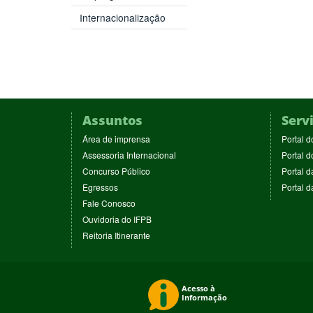
Internacionalização
Assuntos
Serv
(abre
Área de imprensa
Portal d
em
(abre
Assessoria Internacional
Portal d
nova
em
(abre
Concurso Público
Portal d
janela)
nova
em
(abre
Egressos
Portal 
janela)
nova
em
(abre
Fale Conosco
janela)
nova
em
(abre
Ouvidoria do IFPB
janela)
nova
em
(abre
Reitoria Itinerante
janela)
nova
em
janela)
nova
janela)