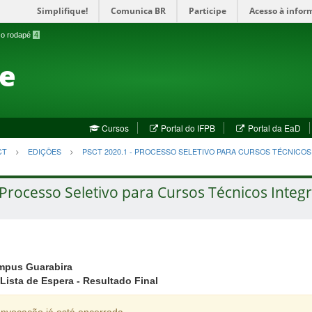
Simplifique!
Comunica BR
Participe
Acesso à infor
a o rodapé
4
te
(abre
(a
Cursos
Portal do IFPB
Portal da EaD
em
em
nova
no
CT
EDIÇÕES
PSCT 2020.1 - PROCESSO SELETIVO PARA CURSOS TÉCNICO
janela)
jan
Processo Seletivo para Cursos Técnicos Integr
mpus Guarabira
Lista de Espera - Resultado Final
nvocação já está encerrada.