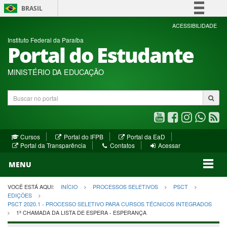
BRASIL
Simplifique!
ACESSIBILIDADE
Instituto Federal da Paraíba
Comunica BR
Portal do Estudante
Participe
Acesso à informação
MINISTÉRIO DA EDUCAÇÃO
Legislação
Buscar
Canais
no
portal
Youtube
Facebook
Instagram
WhatsA
R
(abre
(abre
(abre
(abre
(a
(abre
(abre
Cursos
Portal do IFPB
Portal da EaD
em
em
em
em
e
(abre
em
em
Portal da Transparência
Contatos
Acessar
nova
nova
nova
nova
no
em
nova
nova
nova
janela)
janela)
MENU
janela)
janela)
janela)
janela)
ja
janela)
VOCÊ ESTÁ AQUI:
INÍCIO
PROCESSOS SELETIVOS
PSCT
EDIÇÕES
PSCT 2020.1 - PROCESSO SELETIVO PARA CURSOS TÉCNICOS INTEGRADOS
1ª CHAMADA DA LISTA DE ESPERA - ESPERANÇA