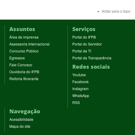
Voltar para o topo
Assuntos
Serviços
(abre
(abre
Área de imprensa
Portal do IFPB
em
em
(abre
(abre
Assessoria Internacional
Portal do Servidor
nova
nova
em
em
(abre
(abre
Concurso Público
Portal da TI
janela)
janela)
nova
nova
em
em
(abre
(abre
Egressos
Portal da Transparência
janela)
janela)
nova
nova
em
em
(abre
Fale Conosco
Redes sociais
janela)
janela)
nova
nova
em
(abre
Ouvidoria do IFPB
janela)
janela)
(abre
nova
Youtube
em
(abre
Reitoria Itinerante
em
janela)
(abre
nova
Facebook
em
nova
em
janela)
(abre
nova
Instagram
janela)
nova
em
janela)
(abre
WhatsApp
janela)
nova
em
(abre
RSS
janela)
nova
em
Navegação
janela)
nova
janela)
Acessibilidade
Mapa do site