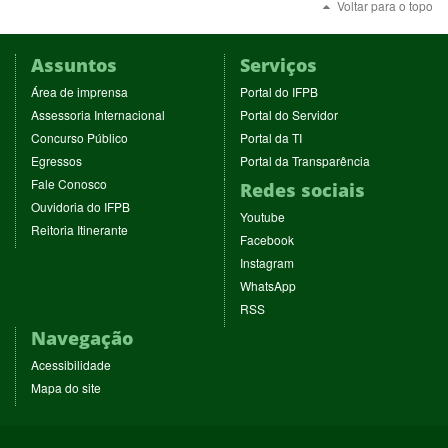
Voltar para o topo
Assuntos
Serviços
(abre
(abre
Área de imprensa
Portal do IFPB
em
em
(abre
(abre
Assessoria Internacional
Portal do Servidor
nova
nova
em
em
(abre
(abre
Concurso Público
Portal da TI
janela)
janela)
nova
nova
em
em
(abre
(abre
Egressos
Portal da Transparência
janela)
janela)
nova
nova
em
em
(abre
Fale Conosco
Redes sociais
janela)
janela)
nova
nova
em
(abre
Ouvidoria do IFPB
janela)
janela)
(abre
nova
Youtube
em
(abre
Reitoria Itinerante
em
janela)
(abre
nova
Facebook
em
nova
em
janela)
(abre
nova
Instagram
janela)
nova
em
janela)
(abre
WhatsApp
janela)
nova
em
(abre
RSS
janela)
nova
em
Navegação
janela)
nova
janela)
Acessibilidade
Mapa do site