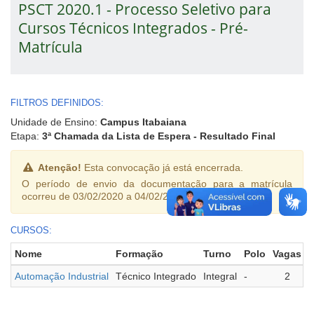
PSCT 2020.1 - Processo Seletivo para
Cursos Técnicos Integrados - Pré-
Matrícula
FILTROS DEFINIDOS:
Unidade de Ensino:
Campus Itabaiana
Etapa:
3ª Chamada da Lista de Espera - Resultado Final
Atenção!
Esta convocação já está encerrada.
O período de envio da documentação para a matrícula
ocorreu de 03/02/2020 a 04/02/2020.
CURSOS:
Nome
Formação
Turno
Polo
Vagas
M
Automação Industrial
Técnico Integrado
Integral
-
2