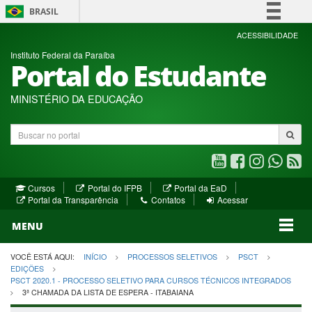
BRASIL
Simplifique!
ACESSIBILIDADE
Instituto Federal da Paraíba
Comunica BR
Portal do Estudante
Participe
Acesso à informação
MINISTÉRIO DA EDUCAÇÃO
Legislação
Buscar
Canais
no
portal
Youtube
Facebook
Instagram
WhatsA
R
(abre
(abre
(abre
(abre
(a
(abre
(abre
Cursos
Portal do IFPB
Portal da EaD
em
em
em
em
e
(abre
em
em
Portal da Transparência
Contatos
Acessar
nova
nova
nova
nova
no
em
nova
nova
nova
janela)
janela)
MENU
janela)
janela)
janela)
janela)
ja
janela)
VOCÊ ESTÁ AQUI:
INÍCIO
PROCESSOS SELETIVOS
PSCT
EDIÇÕES
PSCT 2020.1 - PROCESSO SELETIVO PARA CURSOS TÉCNICOS INTEGRADOS
3ª CHAMADA DA LISTA DE ESPERA - ITABAIANA