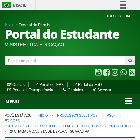
BRASIL
Simplifique!
ACESSIBILIDADE
Instituto Federal da Paraíba
Comunica BR
Portal do Estudante
Participe
Acesso à informação
MINISTÉRIO DA EDUCAÇÃO
Legislação
Buscar
Canais
no
portal
Youtube
Facebook
Instagram
WhatsA
R
(abre
(abre
(abre
(abre
(a
(abre
(abre
Cursos
Portal do IFPB
Portal da EaD
em
em
em
em
e
(abre
em
em
Portal da Transparência
Contatos
Acessar
nova
nova
nova
nova
no
em
nova
nova
nova
janela)
janela)
MENU
janela)
janela)
janela)
janela)
ja
janela)
VOCÊ ESTÁ AQUI:
INÍCIO
PROCESSOS SELETIVOS
PSCT
EDIÇÕES
PSCT 2020.1 - PROCESSO SELETIVO PARA CURSOS TÉCNICOS INTEGRADOS
2ª CHAMADA DA LISTA DE ESPERA - GUARABIRA