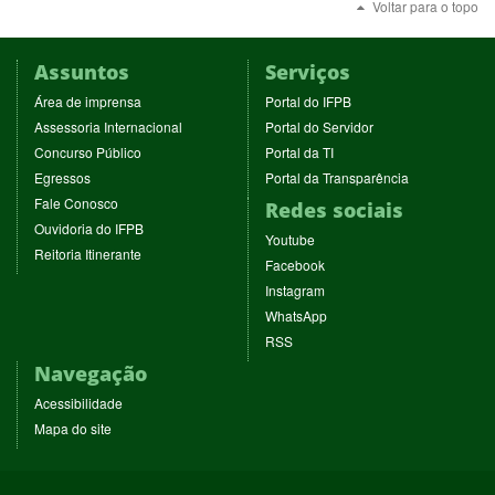
Voltar para o topo
Assuntos
Serviços
(abre
(abre
Área de imprensa
Portal do IFPB
em
em
(abre
(abre
Assessoria Internacional
Portal do Servidor
nova
nova
em
em
(abre
(abre
Concurso Público
Portal da TI
janela)
janela)
nova
nova
em
em
(abre
(abre
Egressos
Portal da Transparência
janela)
janela)
nova
nova
em
em
(abre
Fale Conosco
Redes sociais
janela)
janela)
nova
nova
em
(abre
Ouvidoria do IFPB
janela)
janela)
(abre
nova
Youtube
em
(abre
Reitoria Itinerante
em
janela)
(abre
nova
Facebook
em
nova
em
janela)
(abre
nova
Instagram
janela)
nova
em
janela)
(abre
WhatsApp
janela)
nova
em
(abre
RSS
janela)
nova
em
Navegação
janela)
nova
janela)
Acessibilidade
Mapa do site