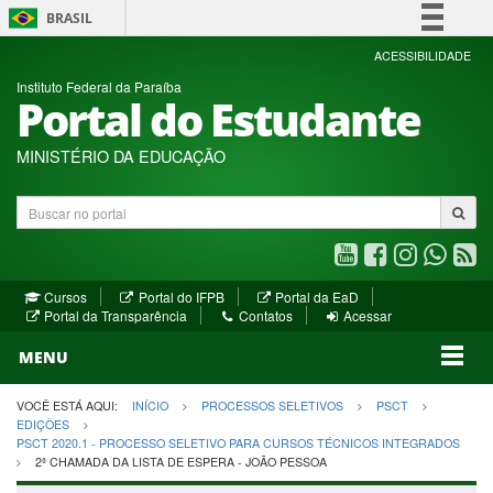
BRASIL
Simplifique!
ACESSIBILIDADE
Instituto Federal da Paraíba
Comunica BR
Portal do Estudante
Participe
Acesso à informação
MINISTÉRIO DA EDUCAÇÃO
Legislação
Buscar
Canais
no
portal
Youtube
Facebook
Instagram
WhatsA
R
(abre
(abre
(abre
(abre
(a
(abre
(abre
Cursos
Portal do IFPB
Portal da EaD
em
em
em
em
e
(abre
em
em
Portal da Transparência
Contatos
Acessar
nova
nova
nova
nova
no
em
nova
nova
nova
janela)
janela)
MENU
janela)
janela)
janela)
janela)
ja
janela)
VOCÊ ESTÁ AQUI:
INÍCIO
PROCESSOS SELETIVOS
PSCT
EDIÇÕES
PSCT 2020.1 - PROCESSO SELETIVO PARA CURSOS TÉCNICOS INTEGRADOS
2ª CHAMADA DA LISTA DE ESPERA - JOÃO PESSOA