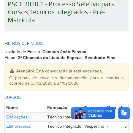
PSCT 2020.1 - Processo Seletivo para
Cursos Técnicos Integrados - Pré-
Matrícula
FILTROS DEFINIDOS:
Unidade de Ensino:
Campus João Pessoa
Etapa:
2ª Chamada da Lista de Espera - Resultado Final
Atenção!
Esta convocação já está encerrada.
O período de envio da documentação para a matrícula
ocorreu de 13/02/2020 a 14/02/2020.
CURSOS:
Nome
Formação
Turno
Polo
Vagas
Edificações
Técnico Integrado
Vespertino
-
1
Eletrotécnica
Técnico Integrado
Vespertino
-
5