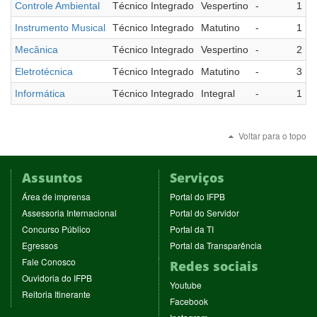
Controle Ambiental
Técnico Integrado
Vespertino
-
1
Instrumento Musical
Técnico Integrado
Matutino
-
1
Mecânica
Técnico Integrado
Vespertino
-
2
Eletrotécnica
Técnico Integrado
Matutino
-
3
Informática
Técnico Integrado
Integral
-
1
Voltar para o topo
Assuntos
Serviços
(abre
(abre
Área de imprensa
Portal do IFPB
em
em
(abre
(abre
Assessoria Internacional
Portal do Servidor
nova
nova
em
em
(abre
(abre
Concurso Público
Portal da TI
janela)
janela)
nova
nova
em
em
(abre
(abre
Egressos
Portal da Transparência
janela)
janela)
nova
nova
em
em
(abre
Fale Conosco
Redes sociais
janela)
janela)
nova
nova
em
(abre
Ouvidoria do IFPB
janela)
janela)
(abre
nova
Youtube
em
(abre
Reitoria Itinerante
em
janela)
(abre
nova
Facebook
em
nova
em
janela)
(abre