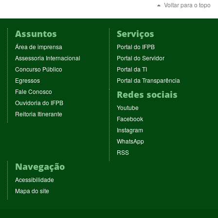
Voltar para o topo
Assuntos
Serviços
(abre
(abre
Área de imprensa
Portal do IFPB
em
em
(abre
(abre
Assessoria Internacional
Portal do Servidor
nova
nova
em
em
(abre
(abre
Concurso Público
Portal da TI
janela)
janela)
nova
nova
em
em
(abre
(abre
Egressos
Portal da Transparência
janela)
janela)
nova
nova
em
em
(abre
Fale Conosco
Redes sociais
janela)
janela)
nova
nova
em
(abre
Ouvidoria do IFPB
janela)
janela)
(abre
nova
Youtube
em
(abre
Reitoria Itinerante
em
janela)
(abre
nova
Facebook
em
nova
em
janela)
(abre
nova
Instagram
janela)
nova
em
janela)
(abre
WhatsApp
janela)
nova
em
(abre
RSS
janela)
nova
em
Navegação
janela)
nova
janela)
Acessibilidade
Mapa do site