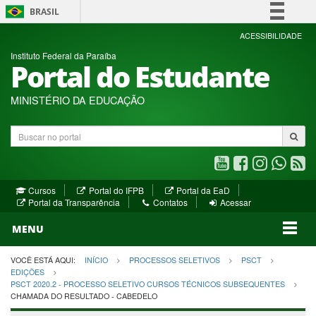
BRASIL
Simplifique!
ACESSIBILIDADE
Instituto Federal da Paraíba
Comunica BR
Portal do Estudante
Participe
Acesso à informação
MINISTÉRIO DA EDUCAÇÃO
Legislação
Buscar
Canais
no
portal
Youtube
Facebook
Instagram
WhatsA
R
(abre
(abre
(abre
(abre
(a
(abre
(abre
Cursos
Portal do IFPB
Portal da EaD
em
em
em
em
e
(abre
em
em
Portal da Transparência
Contatos
Acessar
nova
nova
nova
nova
no
em
nova
nova
nova
janela)
janela)
MENU
janela)
janela)
janela)
janela)
ja
janela)
VOCÊ ESTÁ AQUI:
INÍCIO
PROCESSOS SELETIVOS
PSCT
EDIÇÕES
PSCT 2020.2 - PROCESSO SELETIVO CURSOS TÉCNICOS SUBSEQUENTES
CHAMADA DO RESULTADO - CABEDELO