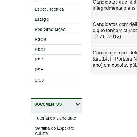
Candidatos que, ind
integralmente o ensi
Espec. Técnica
Estágio
Candidatos com defic
Pós-Graduação
e que tenham cursad
12.711/2012).
PSCS
PSCT
Candidatos com defi
(art. 14, II, Portar
PSD
ano) em escolas públ
PSE
SiSU
DOCUMENTOS
Tutorial do Candidato
Cartilha do Espectro
Autista