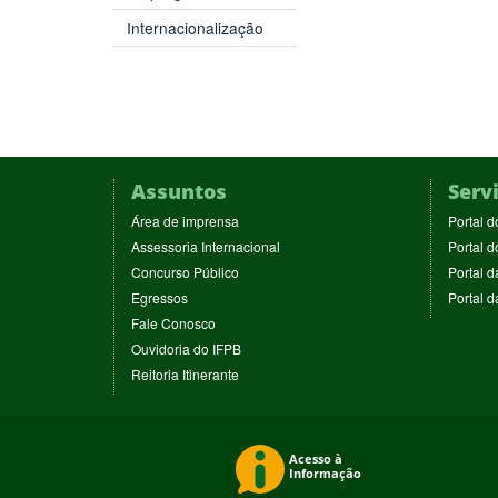
Internacionalização
Assuntos
Serv
(abre
Área de imprensa
Portal d
em
(abre
Assessoria Internacional
Portal d
nova
em
(abre
Concurso Público
Portal d
janela)
nova
em
(abre
Egressos
Portal 
janela)
nova
em
(abre
Fale Conosco
janela)
nova
em
(abre
Ouvidoria do IFPB
janela)
nova
em
(abre
Reitoria Itinerante
janela)
nova
em
janela)
nova
janela)