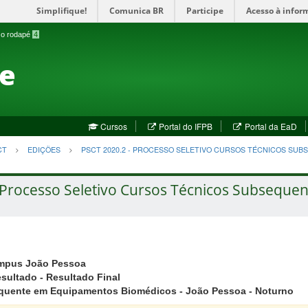
Simplifique!
Comunica BR
Participe
Acesso à infor
a o rodapé
4
te
(abre
(a
Cursos
Portal do IFPB
Portal da EaD
em
em
nova
no
CT
EDIÇÕES
PSCT 2020.2 - PROCESSO SELETIVO CURSOS TÉCNICOS SU
janela)
jan
 Processo Seletivo Cursos Técnicos Subsequent
mpus João Pessoa
ultado - Resultado Final
quente em Equipamentos Biomédicos - João Pessoa - Noturno