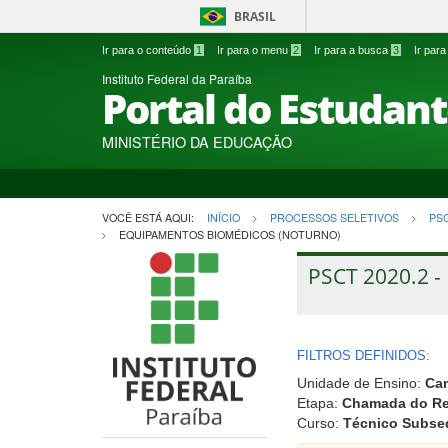
BRASIL
Ir para o conteúdo
1
Ir para o menu
2
Ir para a busca
3
Ir par
Instituto Federal da Paraíba
Portal do Estudan
MINISTÉRIO DA EDUCAÇÃO
VOCÊ ESTÁ AQUI:
INÍCIO
PROCESSOS SELETIVOS
PS
EQUIPAMENTOS BIOMÉDICOS (NOTURNO)
PSCT 2020.2 -
FILTROS DEFINIDOS:
Unidade de Ensino:
Ca
Etapa:
Chamada do Res
Curso:
Técnico Subse