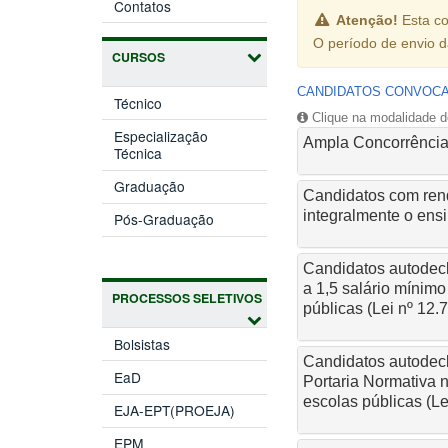
Contatos
Atenção!
Esta co
O período de envio 
CURSOS
CANDIDATOS CONVOC
Técnico
Clique na modalidade de
Especialização
Ampla Concorrênci
Técnica
Graduação
Candidatos com renda
integralmente o ensi
Pós-Graduação
Candidatos autodecla
a 1,5 salário mínim
PROCESSOS SELETIVOS
públicas (Lei nº 12.
Bolsistas
Candidatos autodecl
EaD
Portaria Normativa 
escolas públicas (Le
EJA-EPT(PROEJA)
EPM