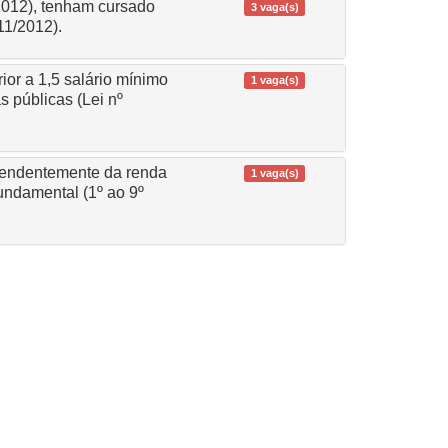
/2012), tenham cursado
3 vaga(s)
11/2012).
ior a 1,5 salário mínimo
1 vaga(s)
 públicas (Lei nº
ependentemente da renda
1 vaga(s)
fundamental (1º ao 9º