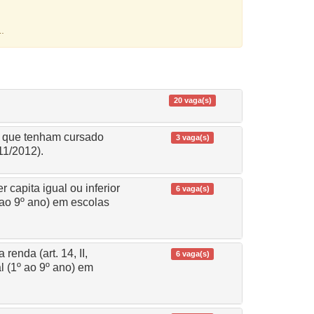
.
20 vaga(s)
mo que tenham cursado
3 vaga(s)
11/2012).
 capita igual ou inferior
6 vaga(s)
 ao 9º ano) em escolas
enda (art. 14, II,
6 vaga(s)
l (1º ao 9º ano) em