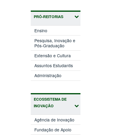
PRÓ-REITORIAS
(abre
Ensino
em
nova
Pesquisa, Inovação e
(abre
janela)
Pós-Graduação
em
(abre
nova
Extensão e Cultura
em
janela)
(abre
nova
Assuntos Estudantis
em
janela)
(abre
nova
Administração
em
janela)
nova
janela)
ECOSSISTEMA DE
INOVAÇÃO
(abre
Agência de Inovação
em
(abre
nova
Fundação de Apoio
em
janela)