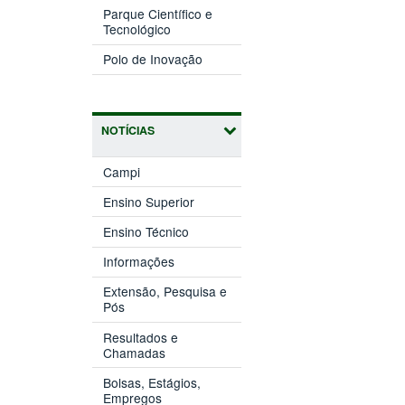
nova
Parque Científico e
(abre
janela)
Tecnológico
em
(abre
nova
Polo de Inovação
em
janela)
nova
janela)
NOTÍCIAS
Campi
Ensino Superior
Ensino Técnico
Informações
Extensão, Pesquisa e
Pós
Resultados e
Chamadas
Bolsas, Estágios,
Empregos