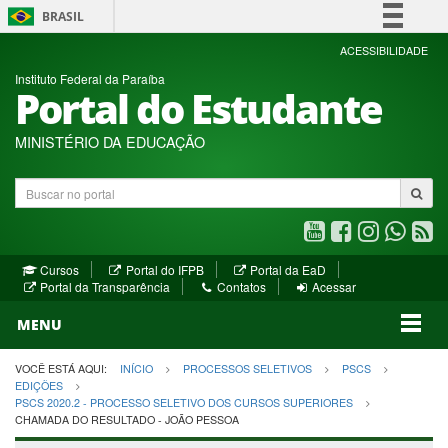
BRASIL
Simplifique!
ACESSIBILIDADE
Instituto Federal da Paraíba
Comunica BR
Portal do Estudante
Participe
Acesso à informação
MINISTÉRIO DA EDUCAÇÃO
Legislação
Buscar
Canais
no
portal
Youtube
Facebook
Instagram
WhatsA
R
(abre
(abre
(abre
(abre
(a
(abre
(abre
Cursos
Portal do IFPB
Portal da EaD
em
em
em
em
e
(abre
em
em
Portal da Transparência
Contatos
Acessar
nova
nova
nova
nova
no
em
nova
nova
nova
janela)
janela)
MENU
janela)
janela)
janela)
janela)
ja
janela)
VOCÊ ESTÁ AQUI:
INÍCIO
PROCESSOS SELETIVOS
PSCS
EDIÇÕES
PSCS 2020.2 - PROCESSO SELETIVO DOS CURSOS SUPERIORES
CHAMADA DO RESULTADO - JOÃO PESSOA