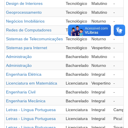
Design de Interiores
Tecnológico
Matutino
-
Geoprocessamento
Tecnológico
Matutino
-
Negócios Imobiliários
Tecnológico
Noturno
-
Redes de Computadores
Tecnológico
Matutino
-
Sistemas de Telecomunicações
Tecnológico
Noturno
-
Sistemas para Internet
Tecnológico
Vespertino
-
Administração
Bacharelado
Matutino
-
Administração
Bacharelado
Noturno
-
Engenharia Elétrica
Bacharelado
Integral
-
Licenciatura em Matemática
Licenciatura
Vespertino
-
Engenharia Civil
Bacharelado
Integral
-
Engenharia Mecânica
Bacharelado
Integral
-
Letras - Língua Portuguesa
Licenciatura
Integral
Campin
Letras - Língua Portuguesa
Licenciatura
Integral
Picuí
Letras - Língua Portuguesa
Licenciatura
Integral
Sousa