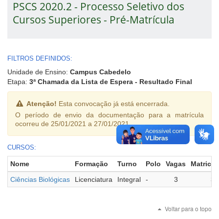
PSCS 2020.2 - Processo Seletivo dos
Cursos Superiores - Pré-Matrícula
FILTROS DEFINIDOS:
Unidade de Ensino:
Campus Cabedelo
Etapa:
3ª Chamada da Lista de Espera - Resultado Final
Atenção!
Esta convocação já está encerrada.
O período de envio da documentação para a matrícula
ocorreu de 25/01/2021 a 27/01/2021.
CURSOS:
Nome
Formação
Turno
Polo
Vagas
Matricu
Ciências Biológicas
Licenciatura
Integral
-
3
3
Voltar para o topo