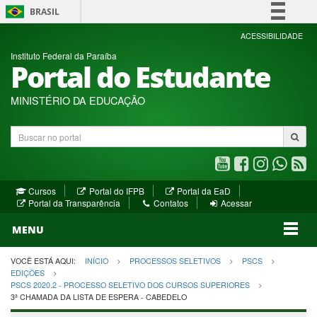
BRASIL
Simplifique!
ACESSIBILIDADE
Instituto Federal da Paraíba
Comunica BR
Portal do Estudante
Participe
Acesso à informação
MINISTÉRIO DA EDUCAÇÃO
Legislação
Buscar
Canais
no
portal
Youtube
Facebook
Instagram
WhatsA
R
(abre
(abre
(abre
(abre
(a
(abre
(abre
Cursos
Portal do IFPB
Portal da EaD
em
em
em
em
e
(abre
em
em
Portal da Transparência
Contatos
Acessar
nova
nova
nova
nova
no
em
nova
nova
nova
janela)
janela)
MENU
janela)
janela)
janela)
janela)
ja
janela)
VOCÊ ESTÁ AQUI:
INÍCIO
PROCESSOS SELETIVOS
PSCS
EDIÇÕES
PSCS 2020.2 - PROCESSO SELETIVO DOS CURSOS SUPERIORES
3ª CHAMADA DA LISTA DE ESPERA - CABEDELO