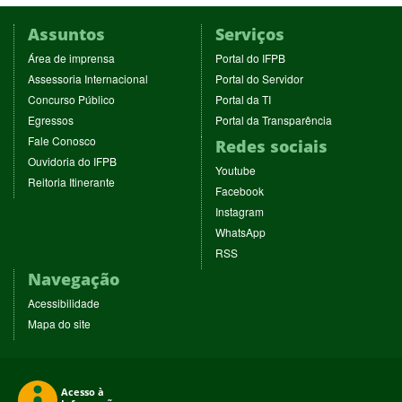
Assuntos
Serviços
(abre
(abre
Área de imprensa
Portal do IFPB
em
em
(abre
(abre
Assessoria Internacional
Portal do Servidor
nova
nova
em
em
(abre
(abre
Concurso Público
Portal da TI
janela)
janela)
nova
nova
em
em
(abre
(abre
Egressos
Portal da Transparência
janela)
janela)
nova
nova
em
em
(abre
Fale Conosco
Redes sociais
janela)
janela)
nova
nova
em
(abre
Ouvidoria do IFPB
janela)
janela)
(abre
nova
Youtube
em
(abre
Reitoria Itinerante
em
janela)
(abre
nova
Facebook
em
nova
em
janela)
(abre
nova
Instagram
janela)
nova
em
janela)
(abre
WhatsApp
janela)
nova
em
(abre
RSS
janela)
nova
em
Navegação
janela)
nova
janela)
Acessibilidade
Mapa do site