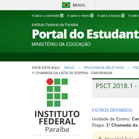
BRASIL
Ir para o conteúdo
1
Ir para o menu
2
Ir para a busca
3
Ir par
Instituto Federal da Paraíba
Portal do Estudan
MINISTÉRIO DA EDUCAÇÃO
VOCÊ ESTÁ AQUI:
INÍCIO
PROCESSOS SELETIVOS
PS
1ª CHAMADA DA LISTA DE ESPERA - ITAPORANGA
PSCT 2018.1 - 
FILTROS DEFINIDOS:
Unidade de Ensino:
Ca
Etapa:
1ª Chamada da 
Atenção!
Esta co