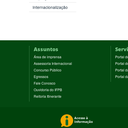
Internacionalização
Assuntos
Serv
(abre
Área de imprensa
Portal d
em
(abre
Assessoria Internacional
Portal d
nova
em
(abre
Concurso Público
Portal d
janela)
nova
em
(abre
Egressos
Portal 
janela)
nova
em
(abre
Fale Conosco
janela)
nova
em
(abre
Ouvidoria do IFPB
janela)
nova
em
(abre
Reitoria Itinerante
janela)
nova
em
janela)
nova
janela)