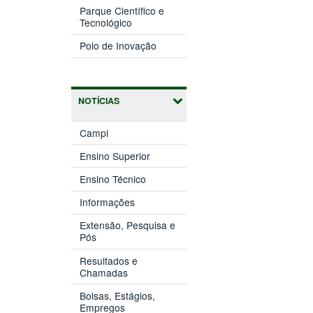
nova
Parque Científico e
(abre
janela)
Tecnológico
em
(abre
nova
Polo de Inovação
em
janela)
nova
janela)
NOTÍCIAS
Campi
Ensino Superior
Ensino Técnico
Informações
Extensão, Pesquisa e
Pós
Resultados e
Chamadas
Bolsas, Estágios,
Empregos