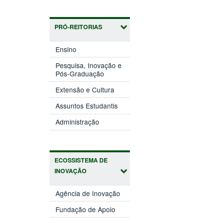
PRÓ-REITORIAS
(abre
Ensino
em
nova
Pesquisa, Inovação e
(abre
janela)
Pós-Graduação
em
(abre
nova
Extensão e Cultura
em
janela)
(abre
nova
Assuntos Estudantis
em
janela)
(abre
nova
Administração
em
janela)
nova
janela)
ECOSSISTEMA DE
INOVAÇÃO
(abre
Agência de Inovação
em
(abre
nova
Fundação de Apoio
em
janela)