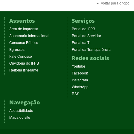
Voltar para o topo
Assuntos
Serviços
(abre
(abre
Área de imprensa
Portal do IFPB
em
em
(abre
(abre
Assessoria Internacional
Portal do Servidor
nova
nova
em
em
(abre
(abre
Concurso Público
Portal da TI
janela)
janela)
nova
nova
em
em
(abre
(abre
Egressos
Portal da Transparência
janela)
janela)
nova
nova
em
em
(abre
Fale Conosco
Redes sociais
janela)
janela)
nova
nova
em
(abre
Ouvidoria do IFPB
janela)
janela)
(abre
nova
Youtube
em
(abre
Reitoria Itinerante
em
janela)
(abre
nova
Facebook
em
nova
em
janela)
(abre
nova
Instagram
janela)
nova
em
janela)
(abre
WhatsApp
janela)
nova
em
(abre
RSS
janela)
nova
em
Navegação
janela)
nova
janela)
Acessibilidade
Mapa do site