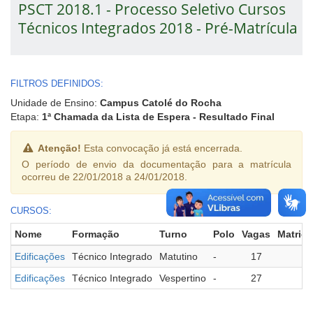
PSCT 2018.1 - Processo Seletivo Cursos
Técnicos Integrados 2018 - Pré-Matrícula
FILTROS DEFINIDOS:
Unidade de Ensino:
Campus Catolé do Rocha
Etapa:
1ª Chamada da Lista de Espera - Resultado Final
Atenção!
Esta convocação já está encerrada.
O período de envio da documentação para a matrícula
ocorreu de 22/01/2018 a 24/01/2018.
CURSOS:
Nome
Formação
Turno
Polo
Vagas
Matric
Edificações
Técnico Integrado
Matutino
-
17
1
Edificações
Técnico Integrado
Vespertino
-
27
2