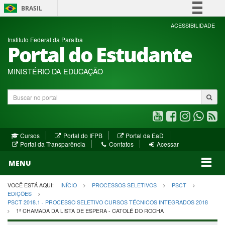
BRASIL
Simplifique!
ACESSIBILIDADE
Instituto Federal da Paraíba
Comunica BR
Portal do Estudante
Participe
Acesso à informação
MINISTÉRIO DA EDUCAÇÃO
Legislação
Buscar
Canais
no
portal
Youtube
Facebook
Instagram
WhatsA
R
(abre
(abre
(abre
(abre
(a
(abre
(abre
Cursos
Portal do IFPB
Portal da EaD
em
em
em
em
e
(abre
em
em
Portal da Transparência
Contatos
Acessar
nova
nova
nova
nova
no
em
nova
nova
nova
janela)
janela)
MENU
janela)
janela)
janela)
janela)
ja
janela)
VOCÊ ESTÁ AQUI:
INÍCIO
PROCESSOS SELETIVOS
PSCT
EDIÇÕES
PSCT 2018.1 - PROCESSO SELETIVO CURSOS TÉCNICOS INTEGRADOS 2018
1ª CHAMADA DA LISTA DE ESPERA - CATOLÉ DO ROCHA