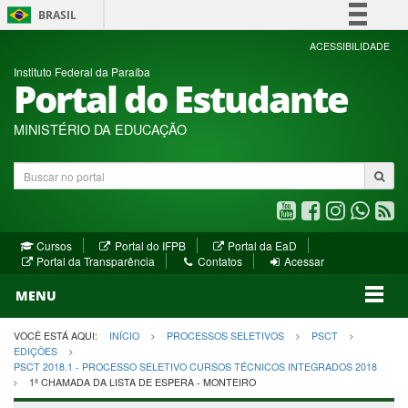
BRASIL
Simplifique!
ACESSIBILIDADE
Instituto Federal da Paraíba
Comunica BR
Portal do Estudante
Participe
Acesso à informação
MINISTÉRIO DA EDUCAÇÃO
Legislação
Buscar
Canais
no
portal
Youtube
Facebook
Instagram
WhatsA
R
(abre
(abre
(abre
(abre
(a
(abre
(abre
Cursos
Portal do IFPB
Portal da EaD
em
em
em
em
e
(abre
em
em
Portal da Transparência
Contatos
Acessar
nova
nova
nova
nova
no
em
nova
nova
nova
janela)
janela)
MENU
janela)
janela)
janela)
janela)
ja
janela)
VOCÊ ESTÁ AQUI:
INÍCIO
PROCESSOS SELETIVOS
PSCT
EDIÇÕES
PSCT 2018.1 - PROCESSO SELETIVO CURSOS TÉCNICOS INTEGRADOS 2018
1ª CHAMADA DA LISTA DE ESPERA - MONTEIRO