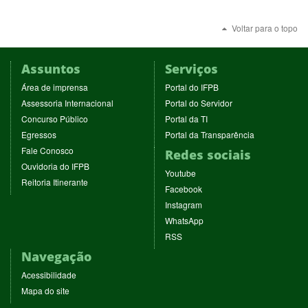
Voltar para o topo
Assuntos
Serviços
(abre
(abre
Área de imprensa
Portal do IFPB
em
em
(abre
(abre
Assessoria Internacional
Portal do Servidor
nova
nova
em
em
(abre
(abre
Concurso Público
Portal da TI
janela)
janela)
nova
nova
em
em
(abre
(abre
Egressos
Portal da Transparência
janela)
janela)
nova
nova
em
em
(abre
Fale Conosco
Redes sociais
janela)
janela)
nova
nova
em
(abre
Ouvidoria do IFPB
janela)
janela)
(abre
nova
Youtube
em
(abre
Reitoria Itinerante
em
janela)
(abre
nova
Facebook
em
nova
em
janela)
(abre
nova
Instagram
janela)
nova
em
janela)
(abre
WhatsApp
janela)
nova
em
(abre
RSS
janela)
nova
em
Navegação
janela)
nova
janela)
Acessibilidade
Mapa do site