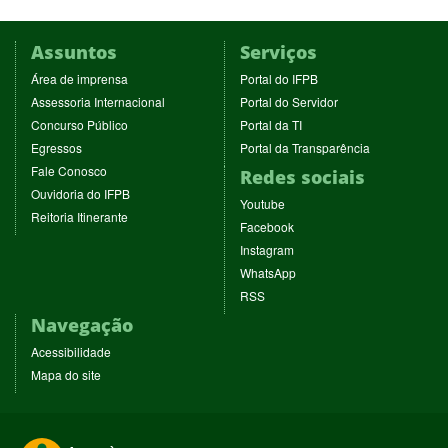
Assuntos
Serviços
(abre
(abre
Área de imprensa
Portal do IFPB
em
em
(abre
(abre
Assessoria Internacional
Portal do Servidor
nova
nova
em
em
(abre
(abre
Concurso Público
Portal da TI
janela)
janela)
nova
nova
em
em
(abre
(abre
Egressos
Portal da Transparência
janela)
janela)
nova
nova
em
em
(abre
Fale Conosco
Redes sociais
janela)
janela)
nova
nova
em
(abre
Ouvidoria do IFPB
janela)
janela)
(abre
nova
Youtube
em
(abre
Reitoria Itinerante
em
janela)
(abre
nova
Facebook
em
nova
em
janela)
(abre
nova
Instagram
janela)
nova
em
janela)
(abre
WhatsApp
janela)
nova
em
(abre
RSS
janela)
nova
em
Navegação
janela)
nova
janela)
Acessibilidade
Mapa do site