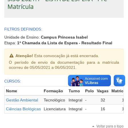
Matrícula
FILTROS DEFINIDOS:
Unidade de Ensino:
Campus Princesa Isabel
Etapa:
1ª Chamada da Lista de Espera - Resultado Final
Atenção!
Esta convocação já está encerrada.
O período de envio da documentação para a matrícula
ocorreu de 05/05/2021 a 06/05/2021.
CURSOS:
Nome
Formação
Turno
Polo
Vagas
Matricu
Gestão Ambiental
Tecnológico
Integral
-
32
13
Ciências Biológicas
Licenciatura
Integral
-
16
13
Voltar para o topo