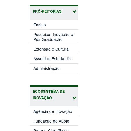
PRÓ-REITORIAS
(abre
Ensino
em
nova
Pesquisa, Inovação e
(abre
janela)
Pós-Graduação
em
(abre
nova
Extensão e Cultura
em
janela)
(abre
nova
Assuntos Estudantis
em
janela)
(abre
nova
Administração
em
janela)
nova
janela)
ECOSSISTEMA DE
INOVAÇÃO
(abre
Agência de Inovação
em
(abre
nova
Fundação de Apoio
em
janela)
nova
Parque Científico e