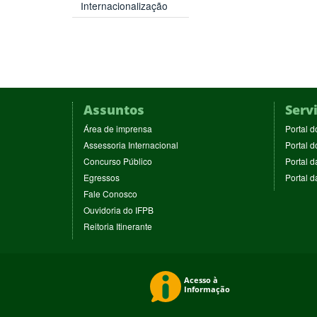
Internacionalização
Assuntos
Serv
(abre
Área de imprensa
Portal d
em
(abre
Assessoria Internacional
Portal d
nova
em
(abre
Concurso Público
Portal d
janela)
nova
em
(abre
Egressos
Portal 
janela)
nova
em
(abre
Fale Conosco
janela)
nova
em
(abre
Ouvidoria do IFPB
janela)
nova
em
(abre
Reitoria Itinerante
janela)
nova
em
janela)
nova
janela)