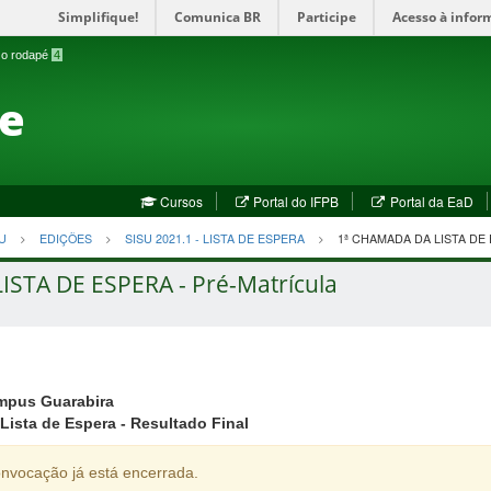
Simplifique!
Comunica BR
Participe
Acesso à infor
a o rodapé
4
te
(abre
(a
Cursos
Portal do IFPB
Portal da EaD
em
em
nova
no
U
EDIÇÕES
SISU 2021.1 - LISTA DE ESPERA
1ª CHAMADA DA LISTA DE
janela)
jan
LISTA DE ESPERA - Pré-Matrícula
mpus Guarabira
Lista de Espera - Resultado Final
nvocação já está encerrada.