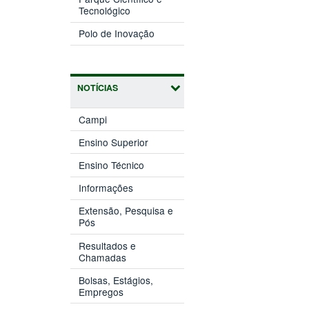
(abre
janela)
Tecnológico
em
(abre
nova
Polo de Inovação
em
janela)
nova
janela)
NOTÍCIAS
Campi
Ensino Superior
Ensino Técnico
Informações
Extensão, Pesquisa e
Pós
Resultados e
Chamadas
Bolsas, Estágios,
Empregos