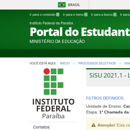
BRASIL
Ir para o conteúdo
1
Ir para o menu
2
Ir para a busca
3
Ir par
Instituto Federal da Paraíba
Portal do Estudan
MINISTÉRIO DA EDUCAÇÃO
VOCÊ ESTÁ AQUI:
INÍCIO
PROCESSOS SELETIVOS
SIS
SiSU 2021.1 - 
FILTROS DEFINIDOS:
Unidade de Ensino:
Ca
Etapa:
1ª Chamada da 
Atenção!
Esta co
Contatos