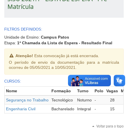
Matrícula
FILTROS DEFINIDOS:
Unidade de Ensino:
Campus Patos
Etapa:
1ª Chamada da Lista de Espera - Resultado Final
Atenção!
Esta convocação já está encerrada.
O período de envio da documentação para a matrícula
ocorreu de 05/05/2021 a 10/05/2021.
CURSOS:
Nome
Formação
Turno
Polo
Vagas
Mat
Segurança no Trabalho
Tecnológico
Noturno
-
28
Engenharia Civil
Bacharelado
Integral
-
15
Voltar para o topo