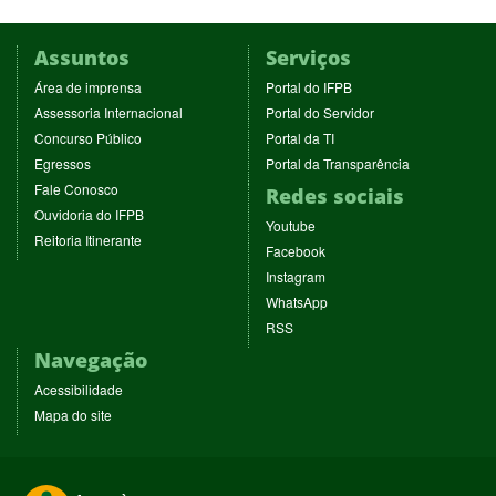
Assuntos
Serviços
(abre
(abre
Área de imprensa
Portal do IFPB
em
em
(abre
(abre
Assessoria Internacional
Portal do Servidor
nova
nova
em
em
(abre
(abre
Concurso Público
Portal da TI
janela)
janela)
nova
nova
em
em
(abre
(abre
Egressos
Portal da Transparência
janela)
janela)
nova
nova
em
em
(abre
Fale Conosco
Redes sociais
janela)
janela)
nova
nova
em
(abre
Ouvidoria do IFPB
janela)
janela)
(abre
nova
Youtube
em
(abre
Reitoria Itinerante
em
janela)
(abre
nova
Facebook
em
nova
em
janela)
(abre
nova
Instagram
janela)
nova
em
janela)
(abre
WhatsApp
janela)
nova
em
(abre
RSS
janela)
nova
em
Navegação
janela)
nova
janela)
Acessibilidade
Mapa do site