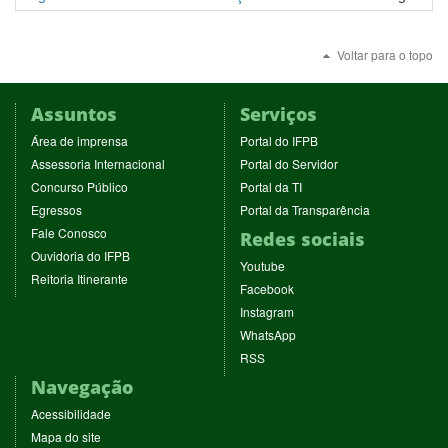
Voltar para o topo
Assuntos
Serviços
(abre
(abre
Área de imprensa
Portal do IFPB
em
em
(abre
(abre
Assessoria Internacional
Portal do Servidor
nova
nova
em
em
(abre
(abre
Concurso Público
Portal da TI
janela)
janela)
nova
nova
em
em
(abre
(abre
Egressos
Portal da Transparência
janela)
janela)
nova
nova
em
em
(abre
Fale Conosco
Redes sociais
janela)
janela)
nova
nova
em
(abre
Ouvidoria do IFPB
janela)
janela)
(abre
nova
Youtube
em
(abre
Reitoria Itinerante
em
janela)
(abre
nova
Facebook
em
nova
em
janela)
(abre
nova
Instagram
janela)
nova
em
janela)
(abre
WhatsApp
janela)
nova
em
(abre
RSS
janela)
nova
em
Navegação
janela)
nova
janela)
Acessibilidade
Mapa do site