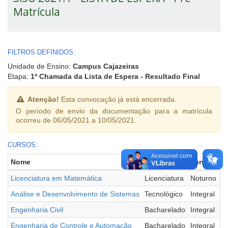
Matrícula
FILTROS DEFINIDOS:
Unidade de Ensino:
Campus Cajazeiras
Etapa:
1ª Chamada da Lista de Espera - Resultado Final
Atenção!
Esta convocação já está encerrada.
O período de envio da documentação para a matrícula
ocorreu de 06/05/2021 a 10/05/2021.
CURSOS:
Nome
Formação
Turno
P
Licenciatura em Matemática
Licenciatura
Noturno
-
Análise e Desenvolvimento de Sistemas
Tecnológico
Integral
-
Engenharia Civil
Bacharelado
Integral
-
Engenharia de Controle e Automação
Bacharelado
Integral
-