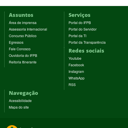
Assuntos
Serviços
(abre
(abre
Área de imprensa
Portal do IFPB
em
em
(abre
(abre
Assessoria Internacional
Portal do Servidor
nova
nova
em
em
(abre
(abre
Concurso Público
Portal da TI
janela)
janela)
nova
nova
em
em
(abre
(abre
Egressos
Portal da Transparência
janela)
janela)
nova
nova
em
em
(abre
Fale Conosco
Redes sociais
janela)
janela)
nova
nova
em
(abre
Ouvidoria do IFPB
janela)
janela)
(abre
nova
Youtube
em
(abre
Reitoria Itinerante
em
janela)
(abre
nova
Facebook
em
nova
em
janela)
(abre
nova
Instagram
janela)
nova
em
janela)
(abre
WhatsApp
janela)
nova
em
(abre
RSS
janela)
nova
em
Navegação
janela)
nova
janela)
Acessibilidade
Mapa do site