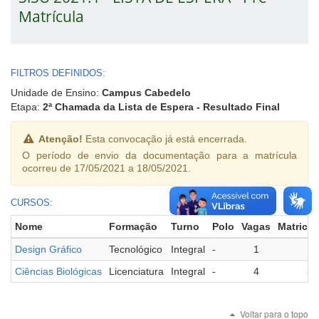
Matrícula
FILTROS DEFINIDOS:
Unidade de Ensino:
Campus Cabedelo
Etapa:
2ª Chamada da Lista de Espera - Resultado Final
Atenção!
Esta convocação já está encerrada.
O período de envio da documentação para a matrícula
ocorreu de 17/05/2021 a 18/05/2021.
CURSOS:
Nome
Formação
Turno
Polo
Vagas
Matricu
Design Gráfico
Tecnológico
Integral
-
1
1
Ciências Biológicas
Licenciatura
Integral
-
4
3
Voltar para o topo