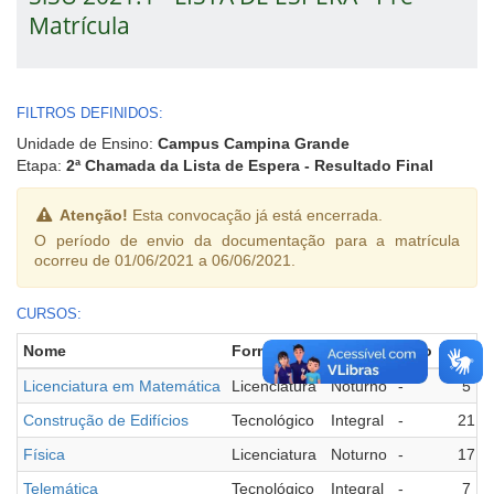
Matrícula
FILTROS DEFINIDOS:
Unidade de Ensino:
Campus Campina Grande
Etapa:
2ª Chamada da Lista de Espera - Resultado Final
Atenção!
Esta convocação já está encerrada.
O período de envio da documentação para a matrícula
ocorreu de 01/06/2021 a 06/06/2021.
CURSOS:
Nome
Formação
Turno
Polo
Vagas
Licenciatura em Matemática
Licenciatura
Noturno
-
5
Construção de Edifícios
Tecnológico
Integral
-
21
Física
Licenciatura
Noturno
-
17
Telemática
Tecnológico
Integral
-
7