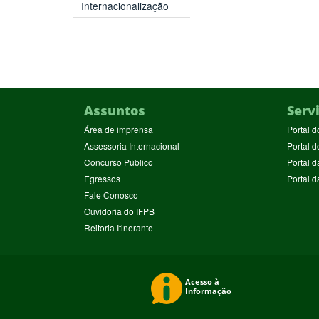
Internacionalização
Assuntos
Serv
(abre
Área de imprensa
Portal d
em
(abre
Assessoria Internacional
Portal d
nova
em
(abre
Concurso Público
Portal d
janela)
nova
em
(abre
Egressos
Portal 
janela)
nova
em
(abre
Fale Conosco
janela)
nova
em
(abre
Ouvidoria do IFPB
janela)
nova
em
(abre
Reitoria Itinerante
janela)
nova
em
janela)
nova
janela)