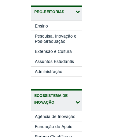
PRÓ-REITORIAS
(abre
Ensino
em
nova
Pesquisa, Inovação e
(abre
janela)
Pós-Graduação
em
(abre
nova
Extensão e Cultura
em
janela)
(abre
nova
Assuntos Estudantis
em
janela)
(abre
nova
Administração
em
janela)
nova
janela)
ECOSSISTEMA DE
INOVAÇÃO
(abre
Agência de Inovação
em
(abre
nova
Fundação de Apoio
em
janela)
nova
Parque Científico e