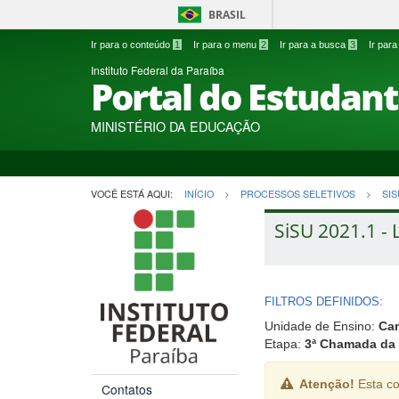
BRASIL
Ir para o conteúdo
1
Ir para o menu
2
Ir para a busca
3
Ir par
Instituto Federal da Paraíba
Portal do Estudan
MINISTÉRIO DA EDUCAÇÃO
VOCÊ ESTÁ AQUI:
INÍCIO
PROCESSOS SELETIVOS
SIS
SiSU 2021.1 - 
FILTROS DEFINIDOS:
Unidade de Ensino:
Ca
Etapa:
3ª Chamada da 
Atenção!
Esta co
Contatos