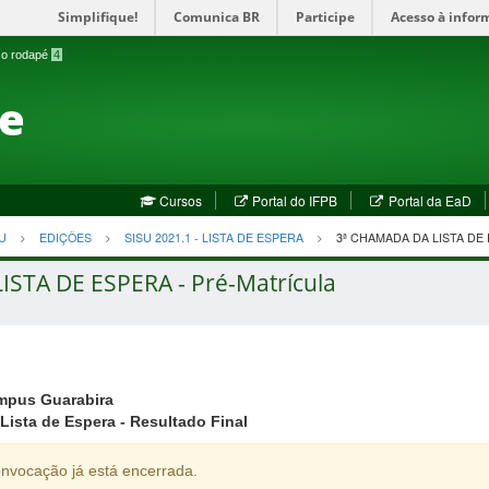
Simplifique!
Comunica BR
Participe
Acesso à infor
a o rodapé
4
te
(abre
(a
Cursos
Portal do IFPB
Portal da EaD
em
em
nova
no
U
EDIÇÕES
SISU 2021.1 - LISTA DE ESPERA
3ª CHAMADA DA LISTA DE
janela)
jan
LISTA DE ESPERA - Pré-Matrícula
mpus Guarabira
Lista de Espera - Resultado Final
nvocação já está encerrada.