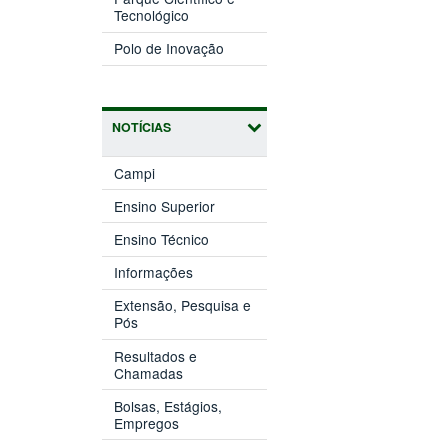
(abre
janela)
Tecnológico
em
(abre
nova
Polo de Inovação
em
janela)
nova
janela)
NOTÍCIAS
Campi
Ensino Superior
Ensino Técnico
Informações
Extensão, Pesquisa e
Pós
Resultados e
Chamadas
Bolsas, Estágios,
Empregos