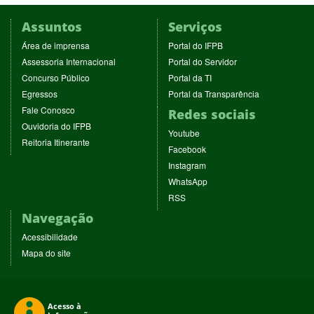
Assuntos
Serviços
(abre
(abre
Área de imprensa
Portal do IFPB
em
em
(abre
(abre
Assessoria Internacional
Portal do Servidor
nova
nova
em
em
(abre
(abre
Concurso Público
Portal da TI
janela)
janela)
nova
nova
em
em
(abre
(abre
Egressos
Portal da Transparência
janela)
janela)
nova
nova
em
em
(abre
Fale Conosco
Redes sociais
janela)
janela)
nova
nova
em
(abre
Ouvidoria do IFPB
janela)
janela)
(abre
nova
Youtube
em
(abre
Reitoria Itinerante
em
janela)
(abre
nova
Facebook
em
nova
em
janela)
(abre
nova
Instagram
janela)
nova
em
janela)
(abre
WhatsApp
janela)
nova
em
(abre
RSS
janela)
nova
em
Navegação
janela)
nova
janela)
Acessibilidade
Mapa do site