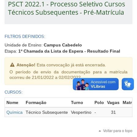
PSCT 2022.1 - Processo Seletivo Cursos
Técnicos Subsequentes - Pré-Matrícula
FILTROS DEFINIDOS:
Unidade de Ensino:
Campus Cabedelo
Etapa:
1ª Chamada da Lista de Espera - Resultado Final
Atenção!
Esta convocação já está encerrada.
O período de envio da documentação para a matrícula
ocorreu de 21/01/2022 a 02/02/2022.
CURSOS:
Nome
Formação
Turno
Polo
Vagas
Matric
Química
Técnico Subsequente
Vespertino
-
31
1
Voltar para o topo