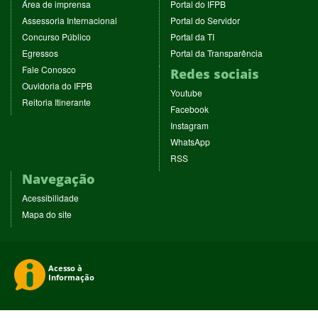
(abre
(abre
Área de imprensa
Portal do IFPB
em
em
(abre
(abre
Assessoria Internacional
Portal do Servidor
nova
nova
em
em
(abre
(abre
Concurso Público
Portal da TI
janela)
janela)
nova
nova
em
em
(abre
(abre
Egressos
Portal da Transparência
janela)
janela)
nova
nova
em
em
(abre
Fale Conosco
Redes sociais
janela)
janela)
nova
nova
em
(abre
Ouvidoria do IFPB
janela)
janela)
(abre
nova
Youtube
em
(abre
Reitoria Itinerante
em
janela)
(abre
nova
Facebook
em
nova
em
janela)
(abre
nova
Instagram
janela)
nova
em
janela)
(abre
WhatsApp
janela)
nova
em
(abre
RSS
janela)
nova
em
Navegação
janela)
nova
janela)
Acessibilidade
Mapa do site