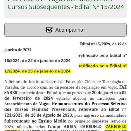
Cursos Subsequentes - Edital Nº 15/2024
Acompanhar
Edital nº 15/2024, de 19 de
janeiro de 2024
retificado pelo Edital nº
16/2024, de 22 de janeiro de 2024
retificado pelo Edital nº
17/2024, de 26 de janeiro de 2024
A Reitora do Instituto Federal de Educação, Ciência e Tecnologia da
Paraíba, de acordo com as disposições da legislação em vigor,
FAZ
SABER
, por meio deste Edital, que no período de
20 de janeiro a 02
de fevereiro de 2024
estarão abertas as inscrições
para
preenchimento de
Vagas Remanescentes do Processo Seletivo
dos
Cursos Técnicos Presenciais, referente ao
Edital nº
,
para ingresso na modalidade
121/2023, de 28 de Agosto de 2023
Subsequente ao Ensino Médio
no primeiro semestre letivo de
2024, ofertado pelos
Campi
AREIA, CABEDELO,
CABEDELO