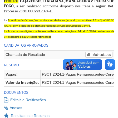
CENTRO
, CAJAZEIRAS, ITABAIANA, MANGABEIRA e PEDRAS DE
FOGO,
a ser realizado conforme disposto nos itens a
seguir. Ref.
Processo 23381.000223.2024-11
I –
As retificações/alterações constam em destaque (amarelo) no subitem 1.2 – QUADRO DE
VAGAS, com a inclusão de oferta de vagas para o Campus Cabedelo Centro
.
II - As demais condições mantêm-se inalteradas em relação ao Edital 15/2024 de abertura de
19 de janeiro de 2024 e suas retificações
CANDIDATOS APROVADOS
Chamada do Resultado
Matriculados
RESUMO
Vagas:
PSCT 2024.1-Vagas Remanescentes-Cursos 
Valor da Inscrição:
PSCT 2024.1-Vagas Remanescentes-Cursos S
DOCUMENTOS
Editais e Retificações
Anexos
Resultados e Recursos