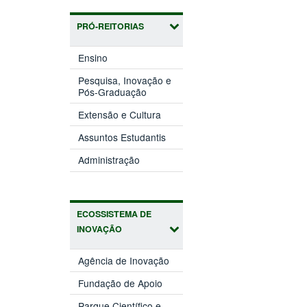
PRÓ-REITORIAS
(abre
Ensino
em
nova
Pesquisa, Inovação e
(abre
janela)
Pós-Graduação
em
(abre
nova
Extensão e Cultura
em
janela)
(abre
nova
Assuntos Estudantis
em
janela)
(abre
nova
Administração
em
janela)
nova
janela)
ECOSSISTEMA DE
INOVAÇÃO
(abre
Agência de Inovação
em
(abre
nova
Fundação de Apoio
em
janela)
nova
Parque Científico e