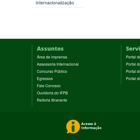
Internacionalização
Assuntos
Serv
(abre
Área de imprensa
Portal d
em
(abre
Assessoria Internacional
Portal d
nova
em
(abre
Concurso Público
Portal d
janela)
nova
em
(abre
Egressos
Portal 
janela)
nova
em
(abre
Fale Conosco
janela)
nova
em
(abre
Ouvidoria do IFPB
janela)
nova
em
(abre
Reitoria Itinerante
janela)
nova
em
janela)
nova
janela)