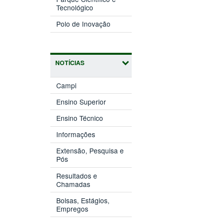
(abre
janela)
Tecnológico
em
(abre
nova
Polo de Inovação
em
janela)
nova
janela)
NOTÍCIAS
Campi
Ensino Superior
Ensino Técnico
Informações
Extensão, Pesquisa e
Pós
Resultados e
Chamadas
Bolsas, Estágios,
Empregos