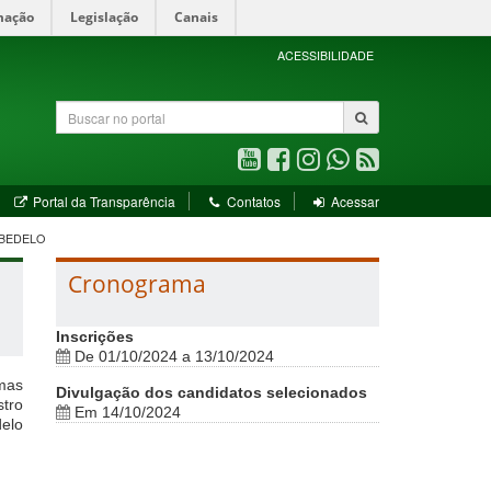
mação
Legislação
Canais
ACESSIBILIDADE
Buscar
no
portal
Youtube
Facebook
Instagram
WhatsApp
RSS
(abre
(abre
(abre
(abre
(abre
bre
(abre
Portal da Transparência
Contatos
Acessar
em
em
em
em
em
em
nova
nova
nova
nova
nova
va
nova
ABEDELO
ela)
janela)
janela)
janela)
janela)
janela)
janela)
Cronograma
Inscrições
De 01/10/2024 a 13/10/2024
rmas
Divulgação dos candidatos selecionados
tro
Em 14/10/2024
delo