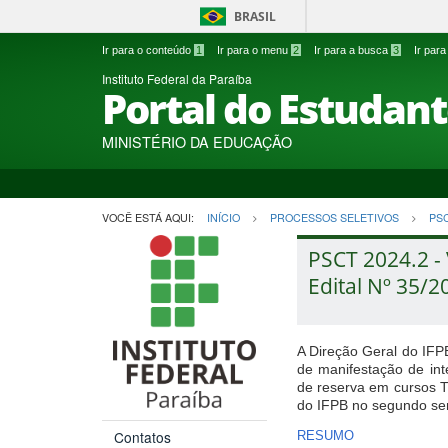
BRASIL
Ir para o conteúdo
1
Ir para o menu
2
Ir para a busca
3
Ir par
Instituto Federal da Paraíba
Portal do Estudan
MINISTÉRIO DA EDUCAÇÃO
VOCÊ ESTÁ AQUI:
INÍCIO
PROCESSOS SELETIVOS
PS
PSCT 2024.2 -
Edital Nº 35/2
A Direção Geral do IFP
de manifestação de in
de reserva em cursos 
do IFPB no segundo se
Contatos
RESUMO