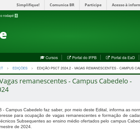
Simplifique!
Comunica BR
Participe
Acesso à infor
a o rodapé
4
te
(abre
(a
Cursos
Portal do IFPB
Portal da EaD
em
em
nova
no
CT
EDIÇÕES
EDIÇÃO PSCT 2024.2 - VAGAS REMANESCENTES - CAMPUS C
janela)
jan
 Vagas remanescentes - Campus Cabedelo -
024
B - Campus Cabedelo faz saber, por meio deste Edital, informa as no
teresse para ocupação de vagas remanescentes e formação de cadas
Técnicos Subsequentes ao ensino médio ofertados pelo campus Cabe
mestre de 2024.