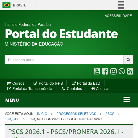
BRASIL
Simplifique!
ACESSIBILIDADE
Instituto Federal da Paraíba
Comunica BR
Portal do Estudante
Participe
Acesso à informação
MINISTÉRIO DA EDUCAÇÃO
Legislação
Buscar
Canais
no
portal
Youtube
Facebook
Instagram
WhatsA
R
(abre
(abre
(abre
(abre
(a
(abre
(abre
Cursos
Portal do IFPB
Portal da EaD
em
em
em
em
e
(abre
em
em
Portal da Transparência
Contatos
Acessar
nova
nova
nova
nova
no
em
nova
nova
nova
janela)
janela)
MENU
janela)
janela)
janela)
janela)
ja
janela)
VOCÊ ESTÁ AQUI:
INÍCIO
PROCESSOS SELETIVOS
PSCS
EDIÇÕES
EDIÇÃO PSCS 2026.1 - PSCS/PRONERA 2026.1
PSCS 2026.1 - PSCS/PRONERA 2026.1 -