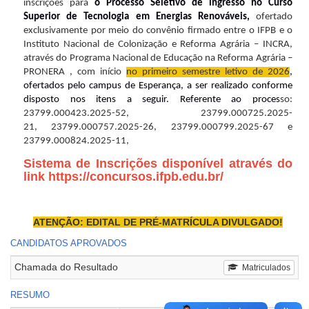
inscrições para
o Processo Seletivo de ingresso no Curso
Superior de Tecnologia em Energias Renováveis,
ofertado
exclusivamente por meio do convênio firmado entre o IFPB e o
Instituto Nacional de Colonização e Reforma Agrária – INCRA,
através do Programa Nacional de Educação na Reforma Agrária –
PRONERA , com início
no primeiro semestre letivo de 2026
,
ofertados pelo campus de Esperança, a ser realizado conforme
disposto nos itens a seguir. Referente ao proces
so:
23799.000423.2025-52, 23799.000725.2025-
21, 23799.000757.2025-26,
23799.000799.2025-67 e
23799.000824.2025-11,
Sistema de Inscrições disponível através do
link
https://concursos.ifpb.edu.br/
ATENÇÃO: EDITAL DE PRÉ-MATRÍCULA DIVULGADO!
CANDIDATOS APROVADOS
Chamada do Resultado
Matriculados
RESUMO