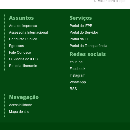
Voltar para o topo
Assuntos
Serviços
(abre
(abre
Área de imprensa
Portal do IFPB
em
em
(abre
(abre
Assessoria Internacional
Portal do Servidor
nova
nova
em
em
(abre
(abre
Concurso Público
Portal da TI
janela)
janela)
nova
nova
em
em
(abre
(abre
Egressos
Portal da Transparência
janela)
janela)
nova
nova
em
em
(abre
Fale Conosco
Redes sociais
janela)
janela)
nova
nova
em
(abre
Ouvidoria do IFPB
janela)
janela)
(abre
nova
Youtube
em
(abre
Reitoria Itinerante
em
janela)
(abre
nova
Facebook
em
nova
em
janela)
(abre
nova
Instagram
janela)
nova
em
janela)
(abre
WhatsApp
janela)
nova
em
(abre
RSS
janela)
nova
em
Navegação
janela)
nova
janela)
Acessibilidade
Mapa do site