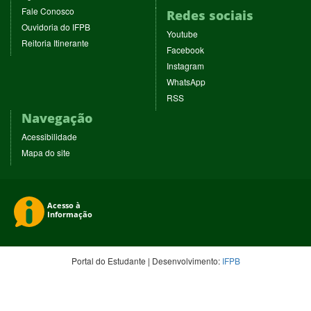
nova
nova
em
em
(abre
Fale Conosco
Redes sociais
janela)
janela)
nova
nova
em
(abre
Ouvidoria do IFPB
janela)
janela)
(abre
nova
Youtube
em
(abre
Reitoria Itinerante
em
janela)
(abre
nova
Facebook
em
nova
em
janela)
(abre
nova
Instagram
janela)
nova
em
janela)
(abre
WhatsApp
janela)
nova
em
(abre
RSS
janela)
nova
em
Navegação
janela)
nova
janela)
Acessibilidade
Mapa do site
Portal do Estudante | Desenvolvimento:
IFPB