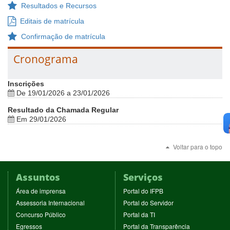
Resultados e Recursos
Editais de matrícula
Confirmação de matrícula
Cronograma
Inscrições
De 19/01/2026 a 23/01/2026
Resultado da Chamada Regular
Em 29/01/2026
Voltar para o topo
Assuntos
Serviços
(abre
(abre
Área de imprensa
Portal do IFPB
em
em
(abre
(abre
Assessoria Internacional
Portal do Servidor
nova
nova
em
em
(abre
(abre
Concurso Público
Portal da TI
janela)
janela)
nova
nova
em
em
(abre
(abre
Egressos
Portal da Transparência
janela)
janela)