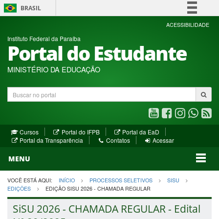
BRASIL
Simplifique!
ACESSIBILIDADE
Instituto Federal da Paraíba
Comunica BR
Portal do Estudante
Participe
Acesso à informação
MINISTÉRIO DA EDUCAÇÃO
Legislação
Buscar
Canais
no
portal
Youtube
Facebook
Instagram
WhatsA
R
(abre
(abre
(abre
(abre
(a
(abre
(abre
Cursos
Portal do IFPB
Portal da EaD
em
em
em
em
e
(abre
em
em
Portal da Transparência
Contatos
Acessar
nova
nova
nova
nova
no
em
nova
nova
nova
janela)
janela)
MENU
janela)
janela)
janela)
janela)
ja
janela)
VOCÊ ESTÁ AQUI:
INÍCIO
PROCESSOS SELETIVOS
SISU
EDIÇÕES
EDIÇÃO SISU 2026 - CHAMADA REGULAR
SiSU 2026 - CHAMADA REGULAR - Edital