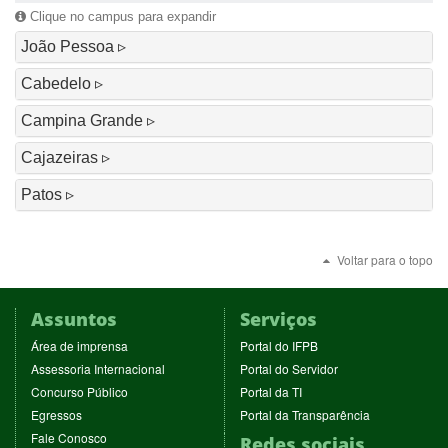
Clique no campus para expandir
João Pessoa
Cabedelo
Campina Grande
Cajazeiras
Patos
Voltar para o topo
Assuntos
Serviços
(abre
(abre
Área de imprensa
Portal do IFPB
em
em
(abre
(abre
Assessoria Internacional
Portal do Servidor
nova
nova
em
em
(abre
(abre
Concurso Público
Portal da TI
janela)
janela)
nova
nova
em
em
(abre
(abre
Egressos
Portal da Transparência
janela)
janela)
nova
nova
em
em
(abre
Fale Conosco
Redes sociais
janela)
janela)
nova
nova