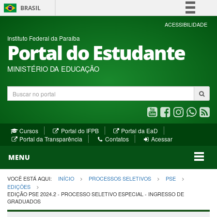
BRASIL
Simplifique!
ACESSIBILIDADE
Instituto Federal da Paraíba
Comunica BR
Portal do Estudante
Participe
Acesso à informação
MINISTÉRIO DA EDUCAÇÃO
Legislação
Buscar
Canais
no
portal
Youtube
Facebook
Instagram
WhatsA
R
(abre
(abre
(abre
(abre
(a
(abre
(abre
Cursos
Portal do IFPB
Portal da EaD
em
em
em
em
e
(abre
em
em
Portal da Transparência
Contatos
Acessar
nova
nova
nova
nova
no
em
nova
nova
nova
janela)
janela)
MENU
janela)
janela)
janela)
janela)
ja
janela)
VOCÊ ESTÁ AQUI:
INÍCIO
PROCESSOS SELETIVOS
PSE
EDIÇÕES
EDIÇÃO PSE 2024.2 - PROCESSO SELETIVO ESPECIAL - INGRESSO DE
GRADUADOS